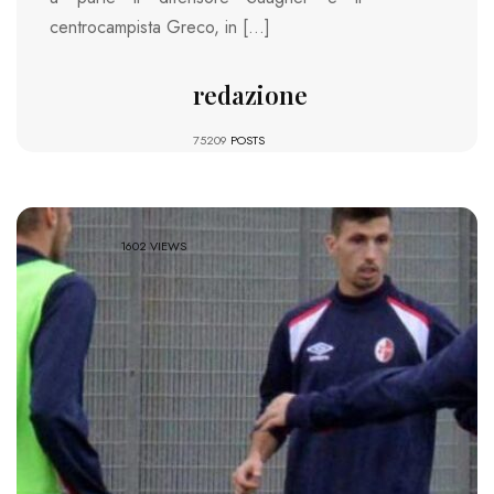
centrocampista Greco, in […]
redazione
75209
POSTS
1602 VIEWS