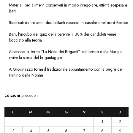
Materiali per alimenti conservati in modo irregolare, attività sospesa a
Bari
Ricercati da tre anni, due latitanti nascosti in casolare nel nord Barese
Bari, l’incubo dei quiz della patente: il 38% dei candidati viene
bocciato alla teoria
Alberobello, torna “La Notte dei Briganti”: nel bosco della Murgia
rivive la storia del brigantaggio
A Giovinazzo torna il tradizionale appuntamento con la Sagra del
Panino della Nonna
Edizioni
precedenti
L
M
M
G
V
S
D
1
2
3
4
5
6
7
8
9