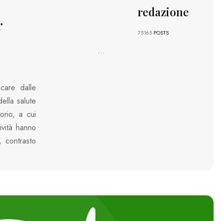
redazione
r
75165
POSTS
...
care dalle
ella salute
torio, a cui
ività hanno
, contrasto