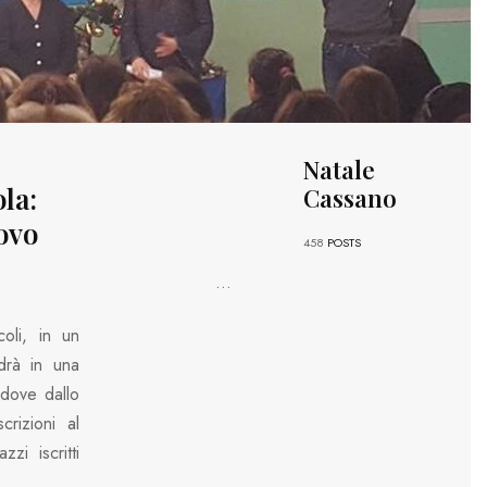
Natale
ola:
Cassano
uovo
458
POSTS
...
oli, in un
drà in una
 dove dallo
rizioni al
zi iscritti