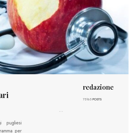
redazione
ari
75165
POSTS
...
i pugliesi
gramma per