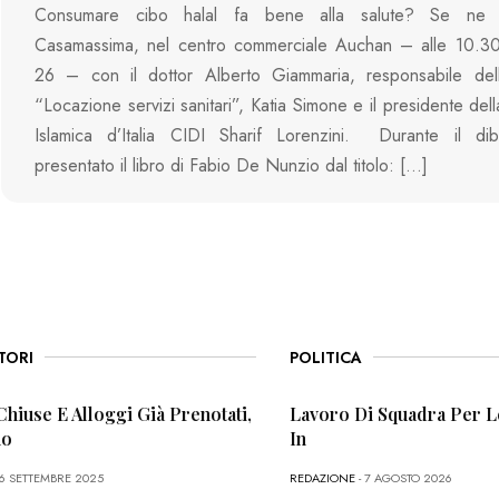
Consumare cibo halal fa bene alla salute? Se ne 
Casamassima, nel centro commerciale Auchan – alle 10.30
26 – con il dottor Alberto Giammaria, responsabile della
“Locazione servizi sanitari”, Katia Simone e il presidente del
Islamica d’Italia CIDI Sharif Lorenzini. Durante il diba
presentato il libro di Fabio De Nunzio dal titolo: […]
TORI
POLITICA
Chiuse E Alloggi Già Prenotati,
Lavoro Di Squadra Per L
no
In
26 SETTEMBRE 2025
REDAZIONE
- 7 AGOSTO 2026