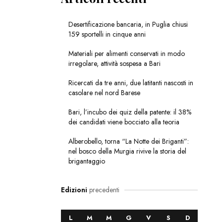
Desertificazione bancaria, in Puglia chiusi
159 sportelli in cinque anni
Materiali per alimenti conservati in modo
irregolare, attività sospesa a Bari
Ricercati da tre anni, due latitanti nascosti in
casolare nel nord Barese
Bari, l’incubo dei quiz della patente: il 38%
dei candidati viene bocciato alla teoria
Alberobello, torna “La Notte dei Briganti”:
nel bosco della Murgia rivive la storia del
brigantaggio
Edizioni
precedenti
L
M
M
G
V
S
D