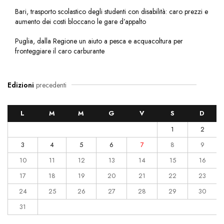
Bari, trasporto scolastico degli studenti con disabilità: caro prezzi e
aumento dei costi bloccano le gare d’appalto
Puglia, dalla Regione un aiuto a pesca e acquacoltura per
fronteggiare il caro carburante
Edizioni
precedenti
L
M
M
G
V
S
D
1
2
3
4
5
6
7
8
9
10
11
12
13
14
15
16
17
18
19
20
21
22
23
24
25
26
27
28
29
30
31