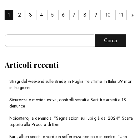
1
2
3
4
5
6
7
8
9
10
11
»
Cerca
Articoli recenti
Stragi del weekend sulle strade, in Puglia tre vittime. In Italia 39 morti
in tre giorni
Sicurezza e movida estiva, controlli serrati a Bari: tre arresti e 18
denunce
Noicattaro, la denuncia: “Segnalazioni sui lupi già dal 2024”. Scatta
esposto alla Procura di Bari
Bari, alberi secchi e verde in sofferenza non solo in centro: “Una