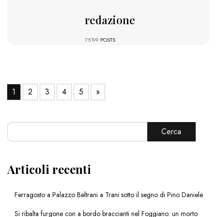
redazione
75199
POSTS
1
2
3
4
5
»
Cerca
Articoli recenti
Ferragosto a Palazzo Beltrani a Trani sotto il segno di Pino Daniele
Si ribalta furgone con a bordo braccianti nel Foggiano: un morto