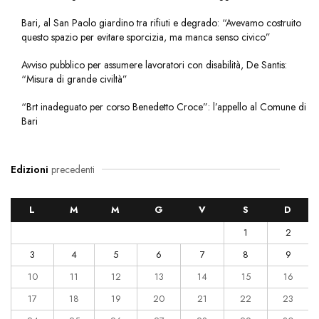
Bari, al San Paolo giardino tra rifiuti e degrado: “Avevamo costruito
questo spazio per evitare sporcizia, ma manca senso civico”
Avviso pubblico per assumere lavoratori con disabilità, De Santis:
“Misura di grande civiltà”
“Brt inadeguato per corso Benedetto Croce”: l’appello al Comune di
Bari
Edizioni
precedenti
L
M
M
G
V
S
D
1
2
3
4
5
6
7
8
9
10
11
12
13
14
15
16
17
18
19
20
21
22
23