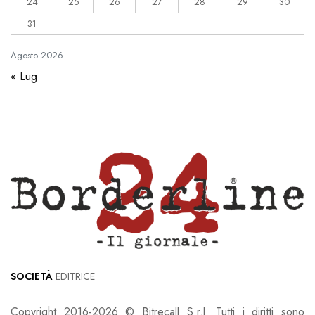
24
25
26
27
28
29
30
31
Agosto
2026
« Lug
SOCIETÀ
EDITRICE
Copyright 2016-2026 © Bitrecall S.r.l. Tutti i diritti sono