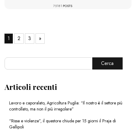
75181
POSTS
1
2
3
»
Cerca
Articoli recenti
Lavoro e caporalato, Agricoltura Puglia: “Il nostro è il settore più
controllato, ma non il più irregolare”
“Risse e violenze”, il questore chiude per 15 giorni il Praja di
Gallipoli