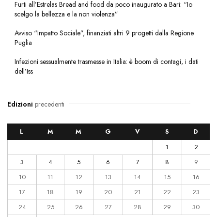
Furti all’Estrelas Bread and food da poco inaugurato a Bari: “Io
scelgo la bellezza e la non violenza”
Avviso “Impatto Sociale”, finanziati altri 9 progetti dalla Regione
Puglia
Infezioni sessualmente trasmesse in Italia: è boom di contagi, i dati
dell’Iss
Edizioni
precedenti
L
M
M
G
V
S
D
1
2
3
4
5
6
7
8
9
10
11
12
13
14
15
16
17
18
19
20
21
22
23
24
25
26
27
28
29
30