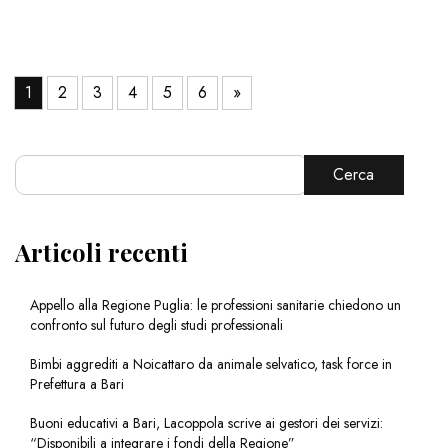
1
2
3
4
5
6
»
Cerca
Articoli recenti
Appello alla Regione Puglia: le professioni sanitarie chiedono un
confronto sul futuro degli studi professionali
Bimbi aggrediti a Noicattaro da animale selvatico, task force in
Prefettura a Bari
Buoni educativi a Bari, Lacoppola scrive ai gestori dei servizi:
“Disponibili a integrare i fondi della Regione”