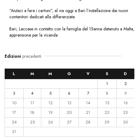
“Aiutaci a fare i cartoni”, al via oggi a Bari l’installazione dei nuovi
contenitori dedicati alla differenziata
Bari, Leccese in contatto con la famiglia del 15enne detenuto a Malta,
apprensione per la vicenda
Edizioni
precedenti
L
M
M
G
V
S
D
1
2
3
4
5
6
7
8
9
10
11
12
13
14
15
16
17
18
19
20
21
22
23
24
25
26
27
28
29
30
31