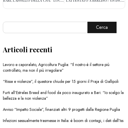
BARI, L’APPELLO DELLA CNA: “LOCALI A NORMA PER LA SICUREZZA DEI GIOVANI”
“L’ATTENTATO A BERLINO? UN INCIDENTE STRADALE”: SORVEGLIANZA SPECIALE PER UN BARESE PRO ISLAM RADICALE SUL WEB
Cerca
Articoli recenti
Lavoro e caporalato, Agricoltura Puglia: “Il nostro è il settore più
controllato, ma non il più irregolare”
“Risse e violenze”, il questore chiude per 15 giorni il Praja di Gallipoli
Furti all’Estrelas Bread and food da poco inaugurato a Bari: “Io scelgo la
bellezza e la non violenza”
Avviso “Impatto Sociale”, finanziati altri 9 progetti dalla Regione Puglia
Infezioni sessualmente trasmesse in Italia: è boom di contagi, i dati dell’Iss