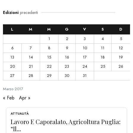
Edizioni
precedenti
L
M
M
G
V
S
D
1
2
3
4
5
6
7
8
9
10
11
12
13
14
15
16
17
18
19
20
21
22
23
24
25
26
27
28
29
30
31
Marzo
2017
« Feb
Apr »
ATTUALITÀ
Lavoro E Caporalato, Agricoltura Puglia:
“Il...