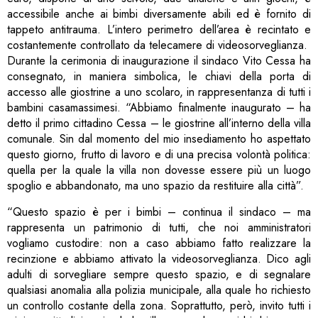
accessibile anche ai bimbi diversamente abili ed è fornito di
tappeto antitrauma. L’intero perimetro dell’area è recintato e
costantemente controllato da telecamere di videosorveglianza.
Durante la cerimonia di inaugurazione il sindaco Vito Cessa ha
consegnato, in maniera simbolica, le chiavi della porta di
accesso alle giostrine a uno scolaro, in rappresentanza di tutti i
bambini casamassimesi. “Abbiamo finalmente inaugurato – ha
detto il primo cittadino Cessa – le giostrine all’interno della villa
comunale. Sin dal momento del mio insediamento ho aspettato
questo giorno, frutto di lavoro e di una precisa volontà politica:
quella per la quale la villa non dovesse essere più un luogo
spoglio e abbandonato, ma uno spazio da restituire alla città”.
“Questo spazio è per i bimbi – continua il sindaco – ma
rappresenta un patrimonio di tutti, che noi amministratori
vogliamo custodire: non a caso abbiamo fatto realizzare la
recinzione e abbiamo attivato la videosorveglianza. Dico agli
adulti di sorvegliare sempre questo spazio, e di segnalare
qualsiasi anomalia alla polizia municipale, alla quale ho richiesto
un controllo costante della zona. Soprattutto, però, invito tutti i