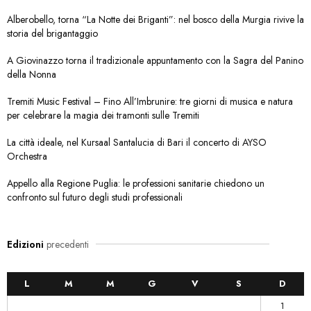
Alberobello, torna “La Notte dei Briganti”: nel bosco della Murgia rivive la
storia del brigantaggio
A Giovinazzo torna il tradizionale appuntamento con la Sagra del Panino
della Nonna
Tremiti Music Festival – Fino All’Imbrunire: tre giorni di musica e natura
per celebrare la magia dei tramonti sulle Tremiti
La città ideale, nel Kursaal Santalucia di Bari il concerto di AYSO
Orchestra
Appello alla Regione Puglia: le professioni sanitarie chiedono un
confronto sul futuro degli studi professionali
Edizioni
precedenti
L
M
M
G
V
S
D
1