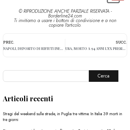
© RIPRODUZIONE ANCHE PARZIALE RISERVATA -
Borderline24.com
Ti invitiamo a usare i bottoni di condivisione e a non
copiare l'articolo.
PREC.
SUCC.
NAPOLI, DEPOSITO DI RIFIUTI INERTI: SEQUESTRATE AREE DELLA PROPRIETÀ DELLA FAMIGLIA DI MAIO
USA, MORTO A 94 ANNI L’EX PRESIDENTE GEORGE BUSH: ORDINÒ LA GUERRA NEL GOLFO DEL ’91
Cerca
Articoli recenti
Stragi del weekend sulle strade, in Puglia tre vittime. In Italia 39 morti in
tre giorni