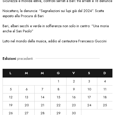
Sicurezza e movida estiva, controlli serrati a Bari: tre arresti e 18 denunce
Noicattaro, la denuncia: “Segnalazioni sui lupi già dal 2024”. Scatta
esposto alla Procura di Bari
Bari, alberi secchi e verde in sofferenza non solo in centro: “Una moria
anche al San Paolo”
Lutto nel mondo della musica, addio al cantautore Francesco Guccini
Edizioni
precedenti
L
M
M
G
V
S
D
1
2
3
4
5
6
7
8
9
10
11
12
13
14
15
16
17
18
19
20
21
22
23
24
25
26
27
28
29
30