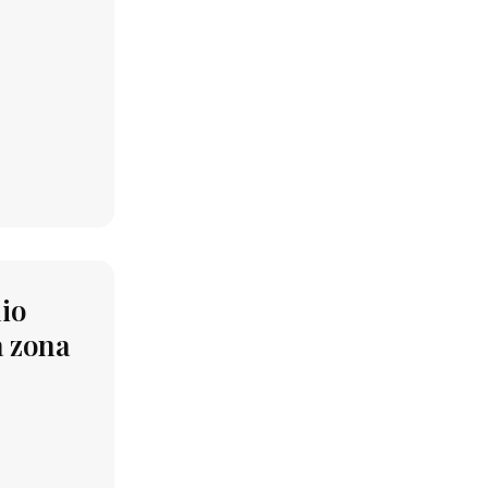
hio
a zona