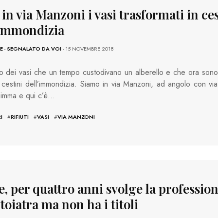
 in via Manzoni i vasi trasformati in ces
’immondizia
E
-
SEGNALATO DA VOI
- 15 NOVEMBRE 2018
 dei vasi che un tempo custodivano un alberello e che ora sono
i cestini dell’immondizia. Siamo in via Manzoni, ad angolo con via
imma e qui c’è…
I
#
RIFIUTI
#
VASI
#
VIA MANZONI
, per quattro anni svolge la profession
oiatra ma non ha i titoli