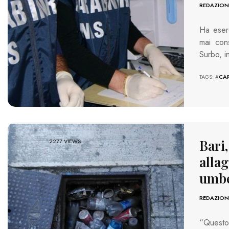
REDAZION
Ha eserc
mai cons
Surbo, i
TAGS: #
CAR
Bari,
2277 VIEWS
alla
umbe
REDAZION
“Questo 