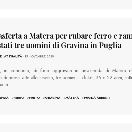
asferta a Matera per rubare ferro e ra
tati tre uomini di Gravina in Puglia
E
-
ATTUALITÀ
- 15 NOVEMBRE 2018
i, in concorso, di furto aggravato in un’azienda di Matera e
 di arnesi atto allo scasso, tre uomini – di 46, 36 e 22 anni, tutti
na in…
IENDA
#
FERRO
#
FURTO
#
GRAVINA
#
MATERA
#
PUGLIA ARRESTI