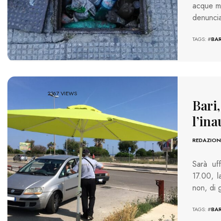
acque me
denuncia
TAGS: #
BAR
2367 VIEWS
Bari
l’in
REDAZION
Sarà uf
17.00, l
non, di 
TAGS: #
BAR