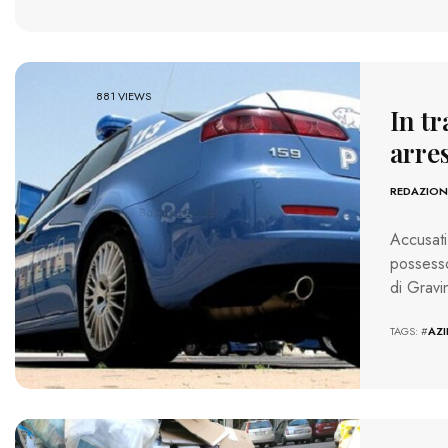
881 VIEWS
In tr
arres
REDAZION
Accusat
possesso
di Gravi
TAGS: #
AZ