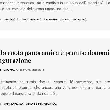
teoriche intercettate dalle caditoie in un tratto dell’umbertino”. La
 è del comitato della zona umbertina che…
I
#
INTASATI
#
MADONNELLA
#
TOMBINI
#
ZONA UMBERTINA
, la ruota panoramica è pronta: domani
augurazione
E
-
CRONACA
- 15 NOVEMBRE 2018
ficialmente inaugurata domani, venerdì 16 novembre, alle ore
a ruota panoramica, che ancora una volta permetterà ai baresi e
godersi il panorama di Bari dai 55…
I
#
PRIMOPIANO
#
RUOTA PANORAMICA