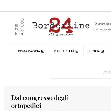
ARTICOLI
Direttore Re
91,318
Per segnala
DAIL
PRIMA PAGINA
DALLA CITTÀ
PUGLIA
15 
Dal congresso degli
ortopedici