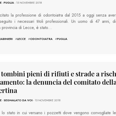
E
-
PUGLIA
- 15 NOVEMBRE 2018
itato la professione di odontoiatra dal 2015 a oggi senza aver
eguito i necessari titoli professionali. Un uomo di 47 anni, di
n provincia di Lecce, è stato…
ABINIERI
#
LECCE
#
ODONTOIATRA
#
PUGLIA
 tombini pieni di rifiuti e strade a risc
gamento: la denuncia del comitato dell
rtina
E
-
SEGNALATO DA VOI
- 15 NOVEMBRE 2018
lo stato in cui versano i pozzetti dove vengono convogliate le