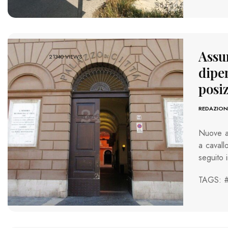
Assu
21340 VIEWS
dipe
posi
REDAZION
Nuove as
a cavall
seguito i
TAGS: 