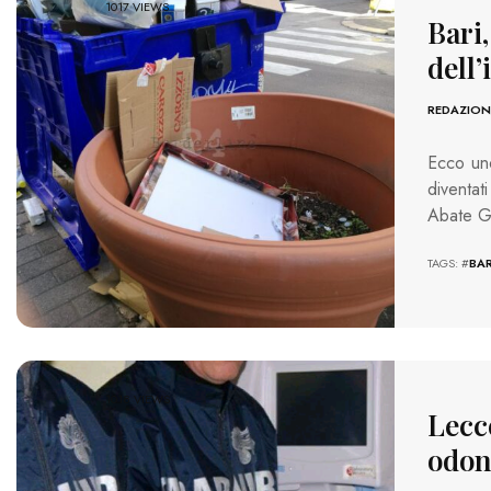
1017 VIEWS
Bari,
dell
REDAZION
Ecco uno
diventat
Abate G
TAGS: #
BAR
1018 VIEWS
Lecce
odont