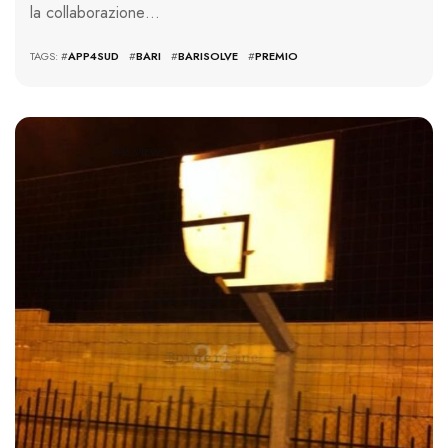
la collaborazione…
TAGS: #
APP4SUD
#
BARI
#
BARISOLVE
#
PREMIO
1016 VIEWS