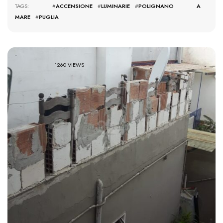
TAGS: #
ACCENSIONE
#
LUMINARIE
#
POLIGNANO A
MARE
#
PUGLIA
1260 VIEWS