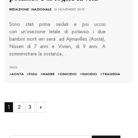
REDAZIONE
-
NAZIONALE
- 16 NOVEMBRE 2018
Sono stati prima sedati e poi uccisi
con un’iniezione letale di potassio i due
bambini morti ieri sera ad Aymavilles (Aosta),
Nissen di 7 anni e Vivien, di 9 anni. A
somministrare la sostanza,…
TAGS:
#
AOSTA
#
FIGLI
#
MADRE
#
OMICIDIO
#
SUICIDIO
#
TRAGEDIA
1
2
3
»