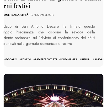
orni festivi
AZIONE
-
DALLA CITTÀ
- 16 NOVEMBRE 2018
 sindaco di Bari Antonio Decaro ha firmato questo
meriggio l’ordinanza che dispone la revoca della
cedente ordinanza sul “divieto di conferimento dei rifiuti
ifferenziati nelle giornate domenicali e festive…
:
RI
#
DECARO
#
FESTIVI
#
INDIFFERENZIATI
#
ORDINANZA
#
RIFIUTI
#
SINDACO
3000 VIEWS