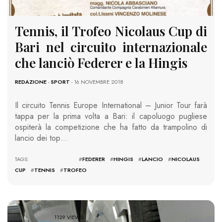
Tennis, il Trofeo Nicolaus Cup di
Bari nel circuito internazionale
che lanciò Federer e la Hingis
REDAZIONE
-
SPORT
- 16 NOVEMBRE 2018
Il circuito Tennis Europe International – Junior Tour farà
tappa per la prima volta a Bari: il capoluogo pugliese
ospiterà la competizione che ha fatto da trampolino di
lancio dei top…
TAGS: #
FEDERER
#
HINGIS
#
LANCIO
#
NICOLAUS
CUP
#
TENNIS
#
TROFEO
1129 VIEWS