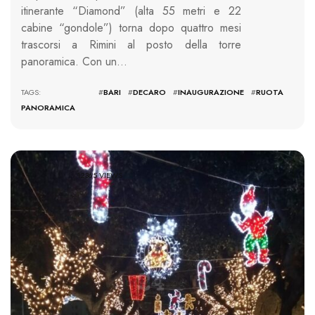
itinerante “Diamond” (alta 55 metri e 22
cabine “gondole”) torna dopo quattro mesi
trascorsi a Rimini al posto della torre
panoramica. Con un…
TAGS: #
BARI
#
DECARO
#
INAUGURAZIONE
#
RUOTA
PANORAMICA
12365 VIEWS