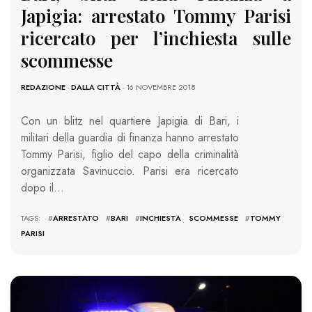
Japigia: arrestato Tommy Parisi
ricercato per l’inchiesta sulle
scommesse
REDAZIONE
-
DALLA CITTÀ
- 16 NOVEMBRE 2018
Con un blitz nel quartiere Japigia di Bari, i
militari della guardia di finanza hanno arrestato
Tommy Parisi, figlio del capo della criminalità
organizzata Savinuccio. Parisi era ricercato
dopo il…
TAGS: #
ARRESTATO
#
BARI
#
INCHIESTA SCOMMESSE
#
TOMMY
PARISI
1440 VIEWS