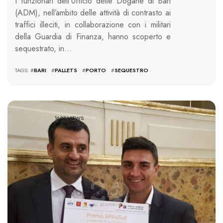
I funzionari dell’Ufficio delle Dogane di Bari
(ADM), nell’ambito delle attività di contrasto ai
traffici illeciti, in collaborazione con i militari
della Guardia di Finanza, hanno scoperto e
sequestrato, in…
TAGS: #
BARI
#
PALLETS
#
PORTO
#
SEQUESTRO
1623 VIEWS