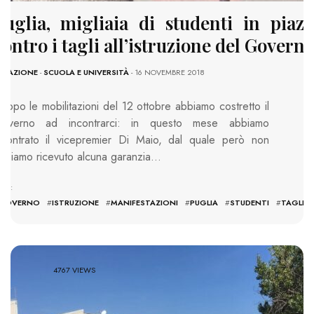
Puglia, migliaia di studenti in piazz
contro i tagli all’istruzione del Govern
EDAZIONE
-
SCUOLA E UNIVERSITÀ
- 16 NOVEMBRE 2018
Dopo le mobilitazioni del 12 ottobre abbiamo costretto il
overno ad incontrarci: in questo mese abbiamo
ncontrato il vicepremier Di Maio, dal quale però non
bbiamo ricevuto alcuna garanzia…
AGS:
GOVERNO
#
ISTRUZIONE
#
MANIFESTAZIONI
#
PUGLIA
#
STUDENTI
#
TAGLI
4767 VIEWS