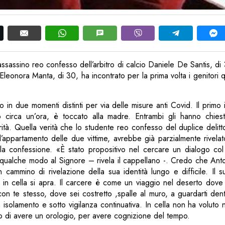
ssassino reo confesso dell’arbitro di calcio Daniele De Santis, di 
Eleonora Manta, di 30, ha incontrato per la prima volta i genitori q
o in due momenti distinti per via delle misure anti Covid. Il primo 
circa un’ora, è toccato alla madre. Entrambi gli hanno chiesto
erità. Quella verità che lo studente reo confesso del duplice delitt
’appartamento delle due vittime, avrebbe già parzialmente rivela
la confessione. «È stato propositivo nel cercare un dialogo co
ualche modo al Signore – rivela il cappellano -. Credo che Antoni
 cammino di rivelazione della sua identità lungo e difficile. Il 
in cella si apra. Il carcere è come un viaggio nel deserto dove 
con te stesso, dove sei costretto ,spalle al muro, a guardarti d
 isolamento e sotto vigilanza continuativa. In cella non ha voluto 
to di avere un orologio, per avere cognizione del tempo.