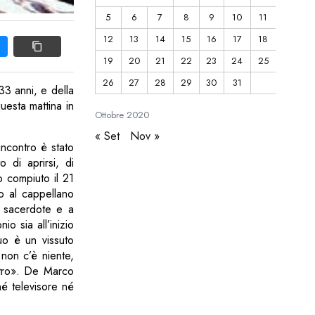
5
6
7
8
9
10
11
12
13
14
15
16
17
18
19
20
21
22
23
24
25
26
27
28
29
30
31
33 anni, e della
uesta mattina in
Ottobre
2020
« Set
Nov »
incontro è stato
 di aprirsi, di
o compiuto il 21
to al cappellano
l sacerdote e a
o sia all’inizio
suo è un vissuto
non c’è niente,
entro». De Marco
né televisore né