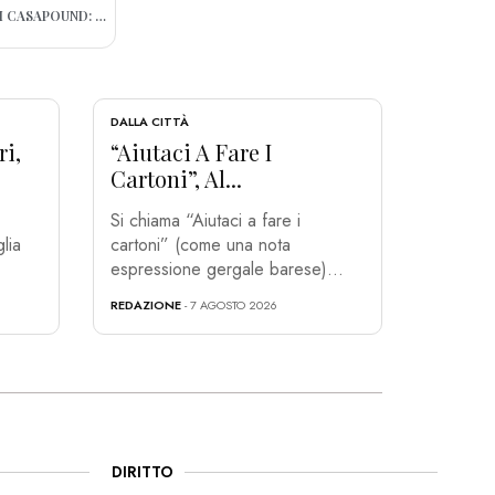
BARI, PROCESSO CONTRO 33 ATTIVISTI DI CASAPOUND: ANCHE LA REGIONE PUGLIA SI COSTITUISCE PARTE CIVILE
DALLA CITTÀ
ri,
“Aiutaci A Fare I
Cartoni”, Al...
Si chiama “Aiutaci a fare i
lia
cartoni” (come una nota
espressione gergale barese)...
REDAZIONE
- 7 AGOSTO 2026
DIRITTO