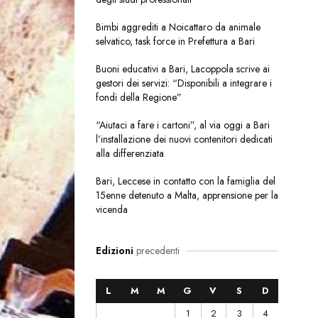
Bimbi aggrediti a Noicattaro da animale
selvatico, task force in Prefettura a Bari
Buoni educativi a Bari, Lacoppola scrive ai
gestori dei servizi: “Disponibili a integrare i
fondi della Regione”
“Aiutaci a fare i cartoni”, al via oggi a Bari
l’installazione dei nuovi contenitori dedicati
alla differenziata
Bari, Leccese in contatto con la famiglia del
15enne detenuto a Malta, apprensione per la
vicenda
Edizioni
precedenti
L
M
M
G
V
S
D
1
2
3
4