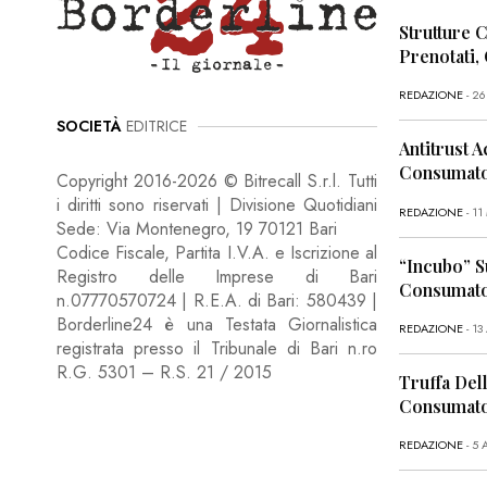
Strutture 
Prenotati,
REDAZIONE
- 2
SOCIETÀ
EDITRICE
Antitrust A
Consumator
Copyright 2016-2026 © Bitrecall S.r.l. Tutti
i diritti sono riservati | Divisione Quotidiani
REDAZIONE
- 1
Sede: Via Montenegro, 19 70121 Bari
Codice Fiscale, Partita I.V.A. e Iscrizione al
“Incubo” S
Registro delle Imprese di Bari
Consumator
n.07770570724 | R.E.A. di Bari: 580439 |
Borderline24 è una Testata Giornalistica
REDAZIONE
- 13
registrata presso il Tribunale di Bari n.ro
R.G. 5301 – R.S. 21 / 2015
Truffa Dell
Consumato
REDAZIONE
- 5 