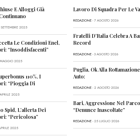
Chiuse E Alloggi Già
Lavoro Di Squadra Per Le Va
 Continuano
REDAZIONE
- 7 AGOSTO 2026
6 SETTEMBRE 2025
Fratelli D’Italia Celebra A Bar
ccetta Le Condizioni Enel,
Record
i: “Insoddisfacenti”
REDAZIONE
- 3 AGOSTO 2026
1 MAGGIO 2025
Puglia, Ok Alla Rottamazione
uperbonus 110%, I
Auto:
i: “Pioggia Di
REDAZIONE
- 2 AGOSTO 2026
 APRILE 2025
Bari, Aggressione Nel Parco
o Spid, L’allerta Dei
“Denunce Inascoltate”
ri: “Pericolosa”
REDAZIONE
- 25 LUGLIO 2026
APRILE 2025