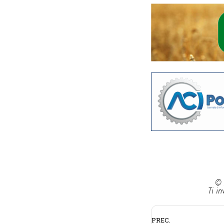
© 
Ti in
PREC.