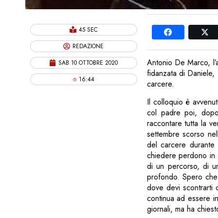
45 SEC
REDAZIONE
Antonio De Marco, l’a
SAB 10 OTTOBRE 2020
fidanzata di Daniele, 
16:44
carcere.
Il colloquio è avvenut
col padre poi, dopo 
raccontare tutta la v
settembre scorso nell
del carcere durante 
chiedere perdono in q
di un percorso, di un
profondo. Spero che 
dove devi scontrarti 
continua ad essere in
giornali, ma ha chies