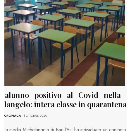
, alunno positivo al Covid nella s
elangelo: intera classe in quarantena
E
-
CRONACA
- 1 OTTOBRE 2020
uola media Michelangelo di Bari l’Asl ha individuato un contagio