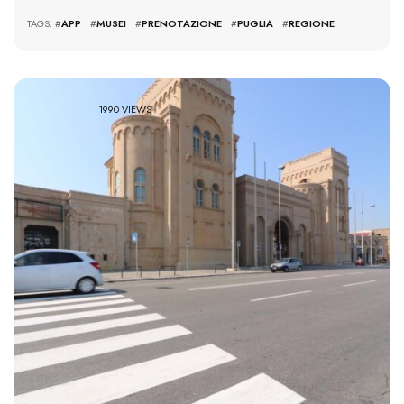
TAGS: #
APP
#
MUSEI
#
PRENOTAZIONE
#
PUGLIA
#
REGIONE
1990 VIEWS