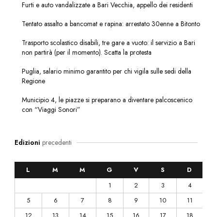
Furti e auto vandalizzate a Bari Vecchia, appello dei residenti
Tentato assalto a bancomat e rapina: arrestato 30enne a Bitonto
Trasporto scolastico disabili, tre gare a vuoto: il servizio a Bari
non partirà (per il momento). Scatta la protesta
Puglia, salario minimo garantito per chi vigila sulle sedi della
Regione
Municipio 4, le piazze si preparano a diventare palcoscenico
con “Viaggi Sonori”
Edizioni
precedenti
L
M
M
G
V
S
D
1
2
3
4
5
6
7
8
9
10
11
12
13
14
15
16
17
18