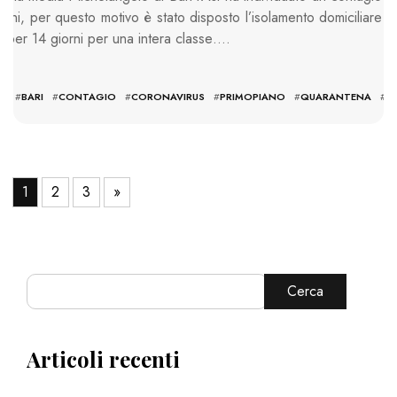
alunni, per questo motivo è stato disposto l’isolamento domiciliare
io per 14 giorni per una intera classe….
A
#
BARI
#
CONTAGIO
#
CORONAVIRUS
#
PRIMOPIANO
#
QUARANTENA
#
S
1
2
3
»
Cerca
Articoli recenti