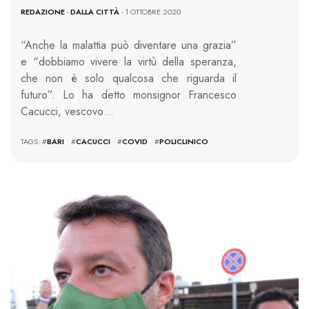
REDAZIONE
-
DALLA CITTÀ
- 1 OTTOBRE 2020
“Anche la malattia può diventare una grazia”
e “dobbiamo vivere la virtù della speranza,
che non è solo qualcosa che riguarda il
futuro”. Lo ha detto monsignor Francesco
Cacucci, vescovo…
TAGS: #
BARI
#
CACUCCI
#
COVID
#
POLICLINICO
2734 VIEWS