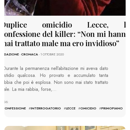
Duplice omicidio Lecce, la
confessione del killer: “Non mi hanno
mai trattato male ma ero invidioso”
REDAZIONE
-
CRONACA
- 1 OTTOBRE 2020
«Durante la permanenza nell’abitazione mi aveva dato
fastidio qualcosa. Ho provato e accumulato tanta
rabbia che poi è esplosa. Non sono mai stato trattato
male. La mia rabbia, forse,…
TAGS:
#
CONFESSIONE
#
INTERROGATORIO
#
LECCE
#
OMICIDIO
#
PRIMOPIANO