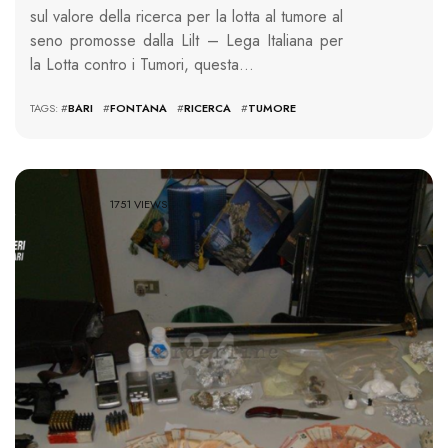
sul valore della ricerca per la lotta al tumore al
seno promosse dalla Lilt – Lega Italiana per
la Lotta contro i Tumori, questa…
TAGS: #
BARI
#
FONTANA
#
RICERCA
#
TUMORE
1751 VIEWS