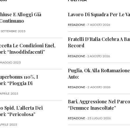
Chiuse E Alloggi Già
Lavoro Di Squadra Per Le Va
 Continuano
REDAZIONE
- 7 AGOSTO 2026
6 SETTEMBRE 2025
Fratelli D’Italia Celebra A Bar
ccetta Le Condizioni Enel,
Record
i: “Insoddisfacenti”
REDAZIONE
- 3 AGOSTO 2026
1 MAGGIO 2025
Puglia, Ok Alla Rottamazione
uperbonus 110%, I
Auto:
i: “Pioggia Di
REDAZIONE
- 2 AGOSTO 2026
 APRILE 2025
Bari, Aggressione Nel Parco
o Spid, L’allerta Dei
“Denunce Inascoltate”
ri: “Pericolosa”
REDAZIONE
- 25 LUGLIO 2026
APRILE 2025