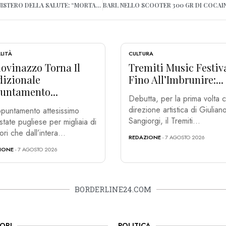
BARI, IL REPORT DEL MINISTERO DELLA SALUTE: “MORTALITÀ IN AUMENTO DA OTTOBRE”
LITÀ
CULTURA
ovinazzo Torna Il
Tremiti Music Festiv
dizionale
Fino All’Imbrunire:...
untamento...
Debutta, per la prima volta c
direzione artistica di Giulian
puntamento attesissimo
Sangiorgi, il Tremiti...
estate pugliese per migliaia di
tori che dall’intera...
REDAZIONE
- 7 AGOSTO 2026
IONE
- 7 AGOSTO 2026
BORDERLINE24.COM
ORI
POLITICA