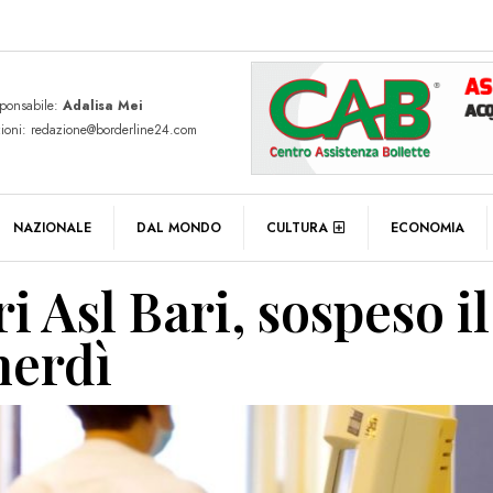
sponsabile:
Adalisa Mei
zioni: redazione@borderline24.com
NAZIONALE
DAL MONDO
CULTURA
ECONOMIA
 Asl Bari, sospeso il
nerdì