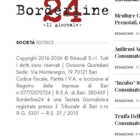
Strutture 
Prenotati,
REDAZIONE
- 2
SOCIETÀ
EDITRICE
Antitrust A
Consumator
Copyright 2016-2026 © Bitrecall S.r.l. Tutti
i diritti sono riservati | Divisione Quotidiani
REDAZIONE
- 1
Sede: Via Montenegro, 19 70121 Bari
Codice Fiscale, Partita I.V.A. e Iscrizione al
“Incubo” S
Registro delle Imprese di Bari
Consumator
n.07770570724 | R.E.A. di Bari: 580439 |
Borderline24 è una Testata Giornalistica
REDAZIONE
- 13
registrata presso il Tribunale di Bari n.ro
R.G. 5301 – R.S. 21 / 2015
Truffa Dell
Consumato
REDAZIONE
- 5 