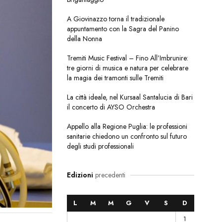
A Giovinazzo torna il tradizionale
appuntamento con la Sagra del Panino
della Nonna
Tremiti Music Festival – Fino All’Imbrunire:
tre giorni di musica e natura per celebrare
la magia dei tramonti sulle Tremiti
La città ideale, nel Kursaal Santalucia di Bari
il concerto di AYSO Orchestra
Appello alla Regione Puglia: le professioni
sanitarie chiedono un confronto sul futuro
degli studi professionali
Edizioni
precedenti
L
M
M
G
V
S
D
1