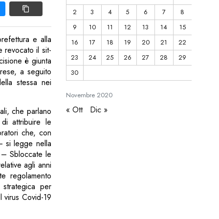
2
3
4
5
6
7
8
9
10
11
12
13
14
15
refettura e alla
16
17
18
19
20
21
22
 revocato il sit-
23
24
25
26
27
28
29
cisione è giunta
arese, a seguito
30
ella stessa nei
Novembre
2020
« Ott
Dic »
cali, che parlano
i attribuire le
ratori che, con
– si legge nella
 – Sbloccate le
lative agli anni
nte regolamento
 strategica per
el virus Covid-19