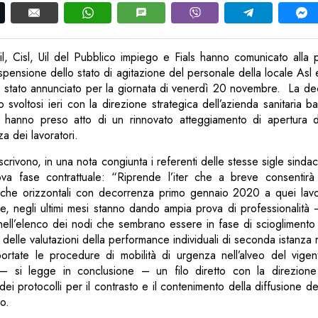
il, Cisl, Uil del Pubblico impiego e Fials hanno comunicato alla p
spensione dello stato di agitazione del personale della locale Asl e
a stato annunciato per la giornata di venerdì 20 novembre. La de
o svoltosi ieri con la direzione strategica dell’azienda sanitaria b
i hanno preso atto di un rinnovato atteggiamento di apertura d
za dei lavoratori.
scrivono, in una nota congiunta i referenti delle stesse sigle sinda
ova fase contrattuale: “Riprende l’iter che a breve consentirà d
che orizzontali con decorrenza primo gennaio 2020 a quei lavo
, negli ultimi mesi stanno dando ampia prova di professionalità 
ell’elenco dei nodi che sembrano essere in fase di scioglimento
elle valutazioni della performance individuali di seconda istanza re
rtate le procedure di mobilità di urgenza nell’alveo del vige
– si legge in conclusione – un filo diretto con la direzione
 dei protocolli per il contrasto e il contenimento della diffusione d
o.