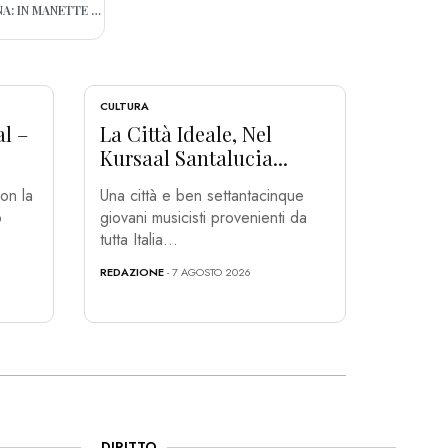
BARI, NELLO SCOOTER 300 GR DI COCAINA: IN MANETTE 28ENNE
CULTURA
al –
La Città Ideale, Nel
Kursaal Santalucia...
on la
Una città e ben settantacinque
o
giovani musicisti provenienti da
tutta Italia...
REDAZIONE
- 7 AGOSTO 2026
DIRITTO