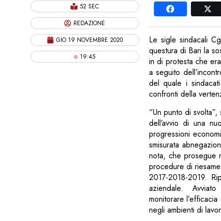
52 SEC
REDAZIONE
Le sigle sindacali Cg
GIO 19 NOVEMBRE 2020
questura di Bari la so
19:45
in di protesta che er
a seguito dell’incontr
del quale i sindacat
confronti della verten
“Un punto di svolta”, 
dell’avvio di una nu
progressioni economi
smisurata abnegazione
nota, che prosegue n
procedure di riesame d
2017-2018-2019. Ripo
aziendale. Avviato 
monitorare l’efficacia
negli ambienti di lavor