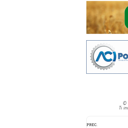
© 
Ti in
PREC.