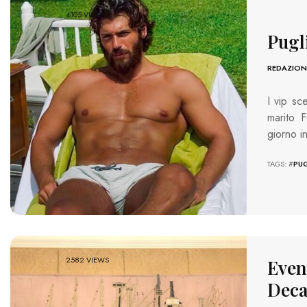
4105 VIEWS
Pugli
REDAZION
I vip sc
marito 
giorno i
TAGS: #
PUG
2582 VIEWS
Event
Decar