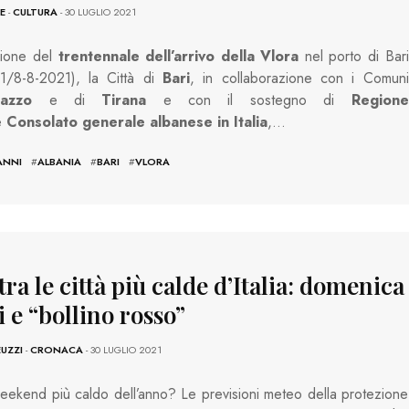
E
-
CULTURA
- 30 LUGLIO 2021
sione del
trentennale dell’arrivo della Vlora
nel porto di Bari
91/8-8-2021), la Città di
Bari
, in collaborazione con i Comuni
azzo
e di
Tirana
e con il sostegno di
Regione
e
Consolato generale albanese in Italia
,…
ANNI
#
ALBANIA
#
BARI
#
VLORA
tra le città più calde d’Italia: domenica
 e “bollino rosso”
EUZZI
-
CRONACA
- 30 LUGLIO 2021
weekend più caldo dell’anno? Le previsioni meteo della protezione