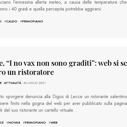
anciano l’ennesima allerta meteo, a causa delle temperature che
nno i 40 gradi e quella percepita potrebbe aggirarsi…
I
#
CALDO
#
PRIMOPIANO
, “I no vax non sono graditi”: web si s
ro un ristoratore
E
-
ATTUALITÀ
- 30 LUGLIO 2021
o sporgere denuncia alla Digos di Lecce un ristorante salentino
ere finito nella gogna del web per aver pubblicato sulla pagina
 del suo ristorante un cartello virtuale…
CE
#
NOVAX
#
PRIMOPIANO
#
WEB