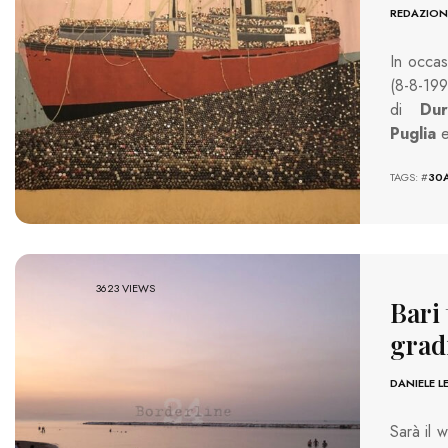
REDAZION
In occa
(8-8-19
di
Dur
Puglia
TAGS: #
30
3623 VIEWS
Bari 
gradi
DANIELE L
Sarà il 