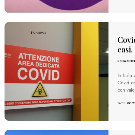
1110 VIEWS
Covid
casi.
REDAZION
In Itali
Covid er
con valor
TAGS: #
CO