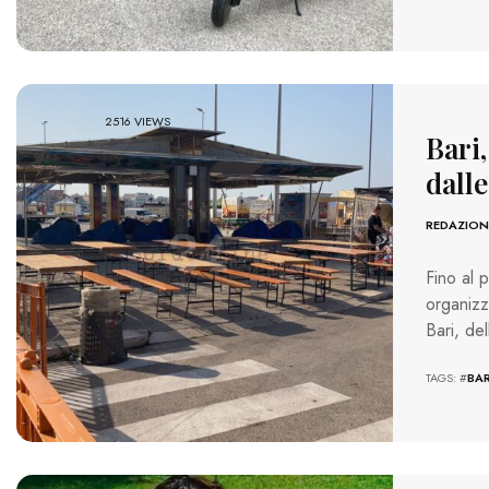
2516 VIEWS
Bari,
dall
REDAZION
Fino al 
organizz
Bari, de
TAGS: #
BAR