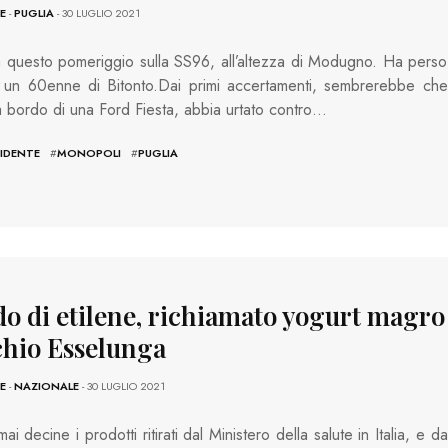
E
-
PUGLIA
- 30 LUGLIO 2021
 questo pomeriggio sulla SS96, all’altezza di Modugno. Ha perso
 un 60enne di Bitonto.Dai primi accertamenti, sembrerebbe che
a bordo di una Ford Fiesta, abbia urtato contro…
IDENTE
#
MONOPOLI
#
PUGLIA
do di etilene, richiamato yogurt magro
hio Esselunga
E
-
NAZIONALE
- 30 LUGLIO 2021
i decine i prodotti ritirati dal Ministero della salute in Italia, e da