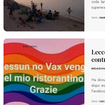
civile l
superera
TAGS: #
BAR
1982 VIEWS
Lecce
cont
REDAZION
Ha dovut
dopo ess
Facebook
TAGS: #
LEC