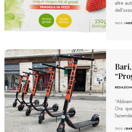
altre au
dell’oss
TAGS: #
ME
4488 VIEWS
Bari
“Pro
REDAZION
“Abbiamo
Ora que
l’aziend
TAGS: #
BAR