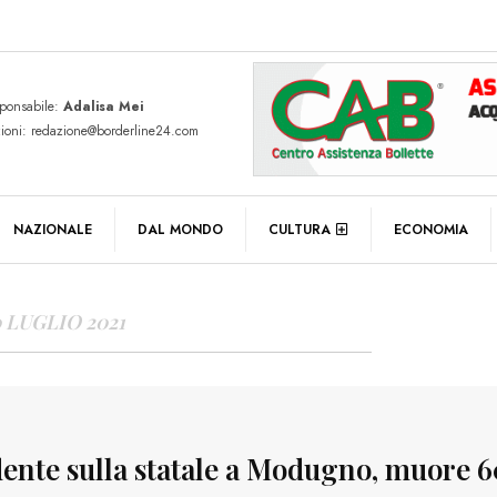
sponsabile:
Adalisa Mei
zioni: redazione@borderline24.com
Y ARCHIVES
NAZIONALE
DAL MONDO
CULTURA
ECONOMIA
0 LUGLIO 2021
dente sulla statale a Modugno, muore 