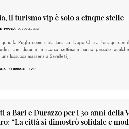
a, il turismo vip è solo a cinque stelle
E
-
PUGLIA
- 30 LUGLIO 2021
elgono la Puglia come meta turistica. Dopo Chiara Ferragni con il
Fedez che durante la scorsa settimana hanno passato qualche
n una lussuosa masseria a Savelletri,…
LIA
#
TURISMO
#
VIP
i a Bari e Durazzo per i 30 anni della 
o: “La città si dimostrò solidale e mo