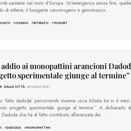
torità sanitarie nel resto d’Europa. Un’emergenza senza fine, quella
ido di etilene, il fumigante cancerogeno e genotossico…
RCATO
#
OSSIDO
#
RITIRATO
#
YOGURT
, addio ai monopattini arancioni Dadod
getto sperimentale giunge al termine”
E
-
DALLA CITTÀ
- 30 LUGLIO 2021
 ‘fatto dadoda’ percorrendo insieme circa 60mila km in 6 mesi.
sto progetto sperimentale giunge al termine”. A dichiararlo è
a Dadoda che ha di fatto contribuito all’avanzata dei…
I
#
DADODA
#
MONOPATTINI