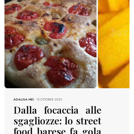
ADALISA MEI
-
15 OTTOBRE 2023
Dalla focaccia alle
sgagliozze: lo street
food barese fa gola