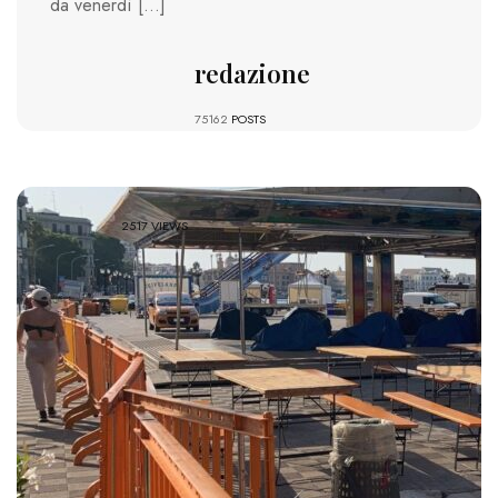
da venerdì […]
redazione
75162
POSTS
2517 VIEWS