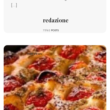
[…]
redazione
75162
POSTS
7958 VIEWS