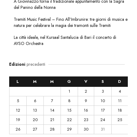
A Giovinazzo torna il tradizionale appuntamento con la Sagra
del Panino della Nonna
Tremiti Music Festival – Fino All’Imbrunire: tre giorni di musica e
natura per celebrare la magia dei tramonti sulle Tremiti
La città ideale, nel Kursaal Santalucia di Bari il concerto di
AYSO Orchestra
Edizioni
precedenti
L
M
M
G
V
S
D
1
2
3
4
5
6
7
8
9
10
11
12
13
14
15
16
17
18
19
20
21
22
23
24
25
26
27
28
29
30
31