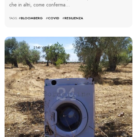
che in altri, come conferma…
TAGS: #
BLOOMBERG
#
COVID
#
RESILIENZA
2149 VIEWS