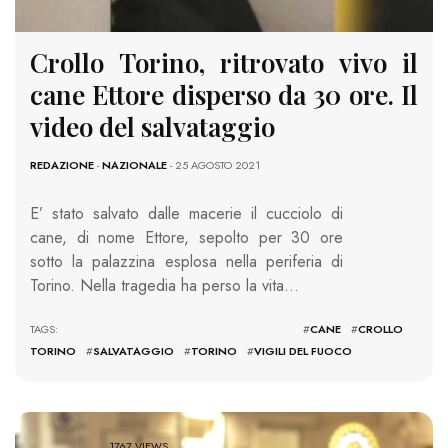
Crollo Torino, ritrovato vivo il
cane Ettore disperso da 30 ore. Il
video del salvataggio
REDAZIONE
-
NAZIONALE
- 25 AGOSTO 2021
E’ stato salvato dalle macerie il cucciolo di
cane, di nome Ettore, sepolto per 30 ore
sotto la palazzina esplosa nella periferia di
Torino. Nella tragedia ha perso la vita…
TAGS: #
CANE
#
CROLLO
TORINO
#
SALVATAGGIO
#
TORINO
#
VIGILI DEL FUOCO
1767 VIEWS