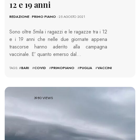
12 e 19 anni
REDAZIONE
-
PRIMO PIANO
- 25 AGOSTO 2021
Sono oltre 5mila i ragazzi e le ragazze tra i 12
e i 19 anni che nelle due giornate appena
trascorse hanno aderito alla campagna
vaccinale. E’ quanto emerso dal…
TAGS: #
BARI
#
COVID
#
PRIMOPIANO
#
PUGLIA
#
VACCINI
3980 VIEWS