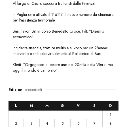
Al largo di Castro soccorsi tre turisti dalla Finanza
In Puglia sarà attivato il 116117, il nuovo numero da chiamare
per l’assistenza territoriale
Bari, lavori Brt in corso Benedetto Croce, FdI: “Disastro
economico”
Incidente stradale, fratture multiple al volto per un 28enne:
intervento pianificato virtualmente al Policlinico di Bari
Kledi: “Orgoglioso di essere uno dei 20mila della Vlora, ma
oggi il mondo è cambiato”
Edizioni
precedenti
L
M
M
G
V
S
D
1
2
3
4
5
6
7
8