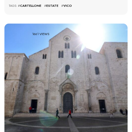
TAGS: #
CARTELLONE
#
ESTATE
#
VICO
1661 VIEWS