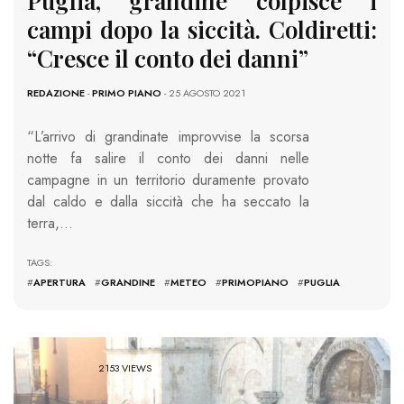
Puglia, grandine colpisce i
campi dopo la siccità. Coldiretti:
“Cresce il conto dei danni”
REDAZIONE
-
PRIMO PIANO
- 25 AGOSTO 2021
“L’arrivo di grandinate improvvise la scorsa
notte fa salire il conto dei danni nelle
campagne in un territorio duramente provato
dal caldo e dalla siccità che ha seccato la
terra,…
TAGS:
#
APERTURA
#
GRANDINE
#
METEO
#
PRIMOPIANO
#
PUGLIA
2153 VIEWS