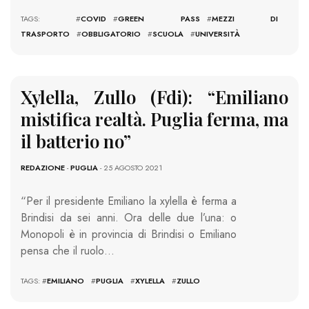
TAGS: #
COVID
#
GREEN PASS
#
MEZZI DI
TRASPORTO
#
OBBLIGATORIO
#
SCUOLA
#
UNIVERSITÀ
Xylella, Zullo (Fdi): “Emiliano
mistifica realtà. Puglia ferma, ma
il batterio no”
REDAZIONE
-
PUGLIA
- 25 AGOSTO 2021
“Per il presidente Emiliano la xylella è ferma a
Brindisi da sei anni. Ora delle due l’una: o
Monopoli è in provincia di Brindisi o Emiliano
pensa che il ruolo…
TAGS: #
EMILIANO
#
PUGLIA
#
XYLELLA
#
ZULLO