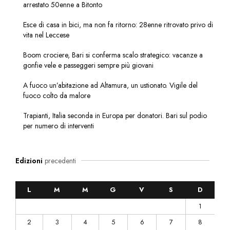
arrestato 50enne a Bitonto
Esce di casa in bici, ma non fa ritorno: 28enne ritrovato privo di
vita nel Leccese
Boom crociere, Bari si conferma scalo strategico: vacanze a
gonfie vele e passeggeri sempre più giovani
A fuoco un’abitazione ad Altamura, un ustionato. Vigile del
fuoco colto da malore
Trapianti, Italia seconda in Europa per donatori. Bari sul podio
per numero di interventi
Edizioni
precedenti
L
M
M
G
V
S
D
1
2
3
4
5
6
7
8