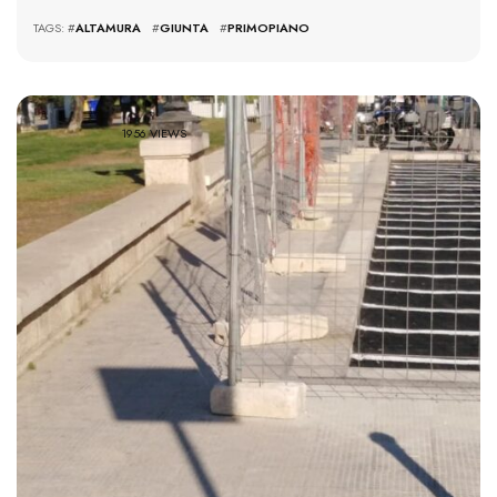
TAGS: #
ALTAMURA
#
GIUNTA
#
PRIMOPIANO
1956 VIEWS