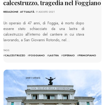
calcestruzzo, tragedia nel Foggiano
REDAZIONE
-
ATTUALITÀ
- 9 AGOSTO 2021
Un operaio di 47 anni, di Foggia, è morto dopo
essere stato schiacciato da una lastra di
calcestruzzo all’interno del cantiere in cui stava
lavorando, a San Giovanni Rotondo, nel…
TAGS:
#
CALCESTRUZZO
#
FOGGIANO
#
LASTRA
#
OPERAIO
#
PRIMOPIANO
2881 VIEWS