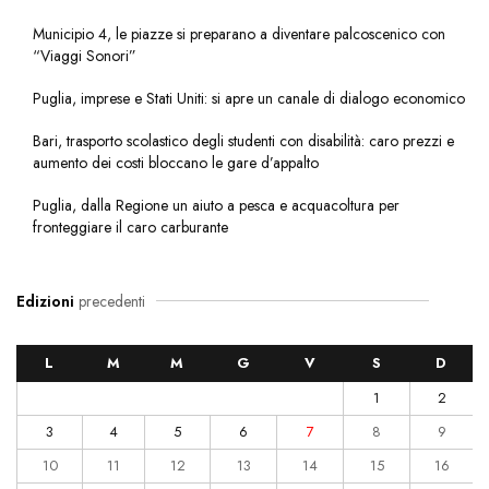
Municipio 4, le piazze si preparano a diventare palcoscenico con
“Viaggi Sonori”
Puglia, imprese e Stati Uniti: si apre un canale di dialogo economico
Bari, trasporto scolastico degli studenti con disabilità: caro prezzi e
aumento dei costi bloccano le gare d’appalto
Puglia, dalla Regione un aiuto a pesca e acquacoltura per
fronteggiare il caro carburante
Edizioni
precedenti
L
M
M
G
V
S
D
1
2
3
4
5
6
7
8
9
10
11
12
13
14
15
16