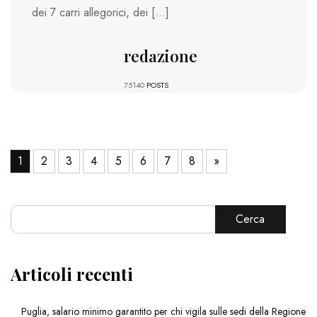
dei 7 carri allegorici, dei […]
redazione
75140
POSTS
1
2
3
4
5
6
7
8
»
Cerca
Articoli recenti
Puglia, salario minimo garantito per chi vigila sulle sedi della Regione