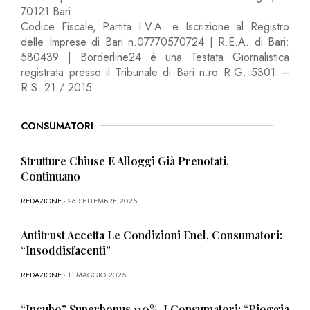
70121 Bari
Codice Fiscale, Partita I.V.A. e Iscrizione al Registro
delle Imprese di Bari n.07770570724 | R.E.A. di Bari:
580439 | Borderline24 è una Testata Giornalistica
registrata presso il Tribunale di Bari n.ro R.G. 5301 –
R.S. 21 / 2015
CONSUMATORI
Strutture Chiuse E Alloggi Già Prenotati,
Continuano
REDAZIONE
- 26 SETTEMBRE 2025
Antitrust Accetta Le Condizioni Enel, Consumatori:
“Insoddisfacenti”
REDAZIONE
- 11 MAGGIO 2025
“Incubo” Superbonus 110%, I Consumatori: “Pioggia