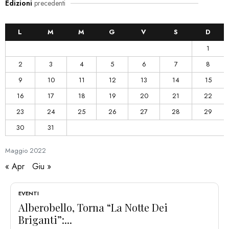
Edizioni
precedenti
L
M
M
G
V
S
D
1
2
3
4
5
6
7
8
9
10
11
12
13
14
15
16
17
18
19
20
21
22
23
24
25
26
27
28
29
30
31
Maggio
2022
« Apr
Giu »
EVENTI
Alberobello, Torna “La Notte Dei
Briganti”:...