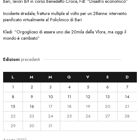
Bari, lavori Brt in corso Benedetto Croce, FdI: “Disastro economico”
Incidente stradale, fratture multiple al volto per un 28enne: intervento
pianificato virtualmente al Policlinico di Bari
Kledi: “Orgoglioso di essere uno dei 20mila della Vlora, ma oggi il
mondo è cambiato”
Edizioni
precedenti
L
M
M
G
V
S
D
1
2
3
4
5
6
7
8
9
10
11
12
13
14
15
16
17
18
19
20
21
22
23
24
25
26
27
28
29
30
31
Agosto
2022