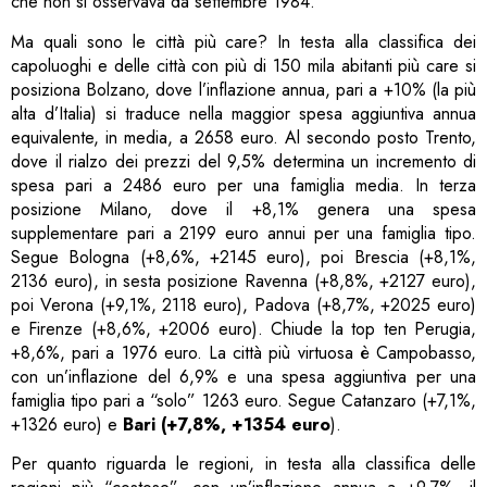
che non si osservava da settembre 1984.
Ma quali sono le città più care? In testa alla classifica dei
capoluoghi e delle città con più di 150 mila abitanti più care si
posiziona Bolzano, dove l’inflazione annua, pari a +10% (la più
alta d’Italia) si traduce nella maggior spesa aggiuntiva annua
equivalente, in media, a 2658 euro. Al secondo posto Trento,
dove il rialzo dei prezzi del 9,5% determina un incremento di
spesa pari a 2486 euro per una famiglia media. In terza
posizione Milano, dove il +8,1% genera una spesa
supplementare pari a 2199 euro annui per una famiglia tipo.
Segue Bologna (+8,6%, +2145 euro), poi Brescia (+8,1%,
2136 euro), in sesta posizione Ravenna (+8,8%, +2127 euro),
poi Verona (+9,1%, 2118 euro), Padova (+8,7%, +2025 euro)
e Firenze (+8,6%, +2006 euro). Chiude la top ten Perugia,
+8,6%, pari a 1976 euro. La città più virtuosa è Campobasso,
con un’inflazione del 6,9% e una spesa aggiuntiva per una
famiglia tipo pari a “solo” 1263 euro. Segue Catanzaro (+7,1%,
+1326 euro) e
Bari (+7,8%, +1354 euro
).
Per quanto riguarda le regioni, in testa alla classifica delle