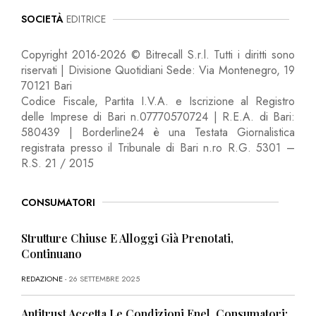
SOCIETÀ
EDITRICE
Copyright 2016-2026 © Bitrecall S.r.l. Tutti i diritti sono
riservati | Divisione Quotidiani Sede: Via Montenegro, 19
70121 Bari
Codice Fiscale, Partita I.V.A. e Iscrizione al Registro
delle Imprese di Bari n.07770570724 | R.E.A. di Bari:
580439 | Borderline24 è una Testata Giornalistica
registrata presso il Tribunale di Bari n.ro R.G. 5301 –
R.S. 21 / 2015
CONSUMATORI
Strutture Chiuse E Alloggi Già Prenotati,
Continuano
REDAZIONE
- 26 SETTEMBRE 2025
Antitrust Accetta Le Condizioni Enel, Consumatori: