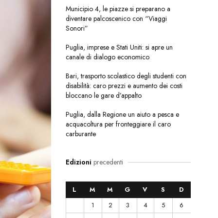
Municipio 4, le piazze si preparano a
diventare palcoscenico con “Viaggi
Sonori”
Puglia, imprese e Stati Uniti: si apre un
canale di dialogo economico
Bari, trasporto scolastico degli studenti con
disabilità: caro prezzi e aumento dei costi
bloccano le gare d’appalto
Puglia, dalla Regione un aiuto a pesca e
acquacoltura per fronteggiare il caro
carburante
Edizioni
precedenti
L
M
M
G
V
S
D
1
2
3
4
5
6