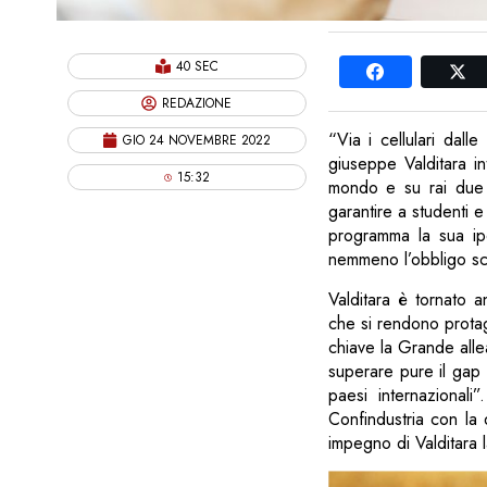
40 SEC
REDAZIONE
“Via i cellulari dall
GIO 24 NOVEMBRE 2022
giuseppe Valditara i
15:32
mondo e su rai due i
garantire a studenti e
programma la sua ipo
nemmeno l’obbligo sco
Valditara è tornato a
che si rendono protag
chiave la Grande all
superare pure il gap c
paesi internazionali
Confindustria con la 
impegno di Valditara la