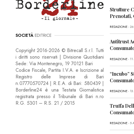
Strutture 
Prenotati,
REDAZIONE
- 2
SOCIETÀ
EDITRICE
Antitrust A
Consumator
Copyright 2016-2026 © Bitrecall S.r.l. Tutti
i diritti sono riservati | Divisione Quotidiani
REDAZIONE
- 1
Sede: Via Montenegro, 19 70121 Bari
Codice Fiscale, Partita I.V.A. e Iscrizione al
“Incubo” S
Registro delle Imprese di Bari
Consumator
n.07770570724 | R.E.A. di Bari: 580439 |
Borderline24 è una Testata Giornalistica
REDAZIONE
- 13
registrata presso il Tribunale di Bari n.ro
R.G. 5301 – R.S. 21 / 2015
Truffa Dell
Consumato
REDAZIONE
- 5 