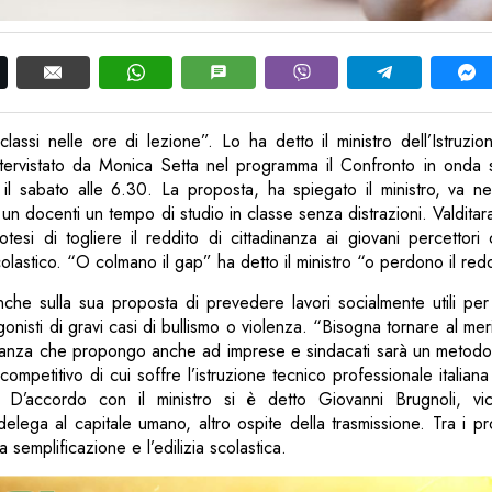
e classi nelle ore di lezione”. Lo ha detto il ministro dell’Istruzi
ntervistato da Monica Setta nel programma il Confronto in onda su
l sabato alle 6.30. La proposta, ha spiegato il ministro, va nel
 un docenti un tempo di studio in classe senza distrazioni. Valditar
tesi di togliere il reddito di cittadinanza ai giovani percettor
lastico. “O colmano il gap” ha detto il ministro “o perdono il redd
nche sulla sua proposta di prevedere lavori socialmente utili per
onisti di gravi casi di bullismo o violenza. “Bisogna tornare al mer
eanza che propongo anche ad imprese e sindacati sarà un metodo
ompetitivo di cui soffre l’istruzione tecnico professionale italiana 
”. D’accordo con il ministro si è detto Giovanni Brugnoli, vi
delega al capitale umano, altro ospite della trasmissione. Tra i pro
 semplificazione e l’edilizia scolastica.