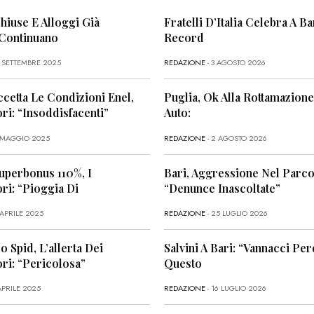
Chiuse E Alloggi Già
Fratelli D’Italia Celebra A Bar
 Continuano
Record
6 SETTEMBRE 2025
REDAZIONE
- 3 AGOSTO 2026
ccetta Le Condizioni Enel,
Puglia, Ok Alla Rottamazione
i: “Insoddisfacenti”
Auto:
1 MAGGIO 2025
REDAZIONE
- 2 AGOSTO 2026
uperbonus 110%, I
Bari, Aggressione Nel Parco
i: “Pioggia Di
“Denunce Inascoltate”
 APRILE 2025
REDAZIONE
- 25 LUGLIO 2026
o Spid, L’allerta Dei
Salvini A Bari: “Vannacci Per
ri: “Pericolosa”
Questo
APRILE 2025
REDAZIONE
- 16 LUGLIO 2026