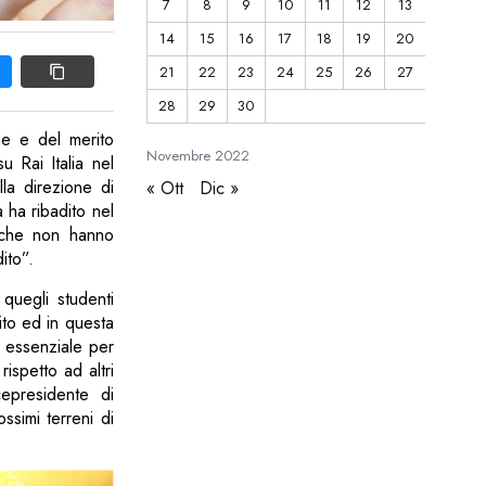
7
8
9
10
11
12
13
14
15
16
17
18
19
20
21
22
23
24
25
26
27
28
29
30
one e del merito
Novembre
2022
 Rai Italia nel
la direzione di
« Ott
Dic »
a ha ribadito nel
i che non hanno
ito”.
 quegli studenti
ito ed in questa
 essenziale per
rispetto ad altri
cepresidente di
ssimi terreni di