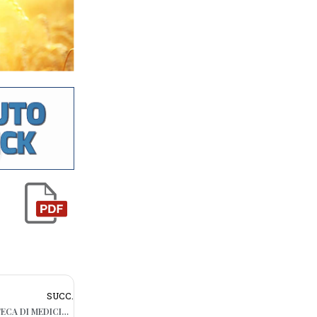
SUCC.
BARI, CEDE UNA FINESTRA NELLA BIBLIOTECA DI MEDICINA. GLI STUDENTI: “VOGLIAMO SPAZI SICURI”