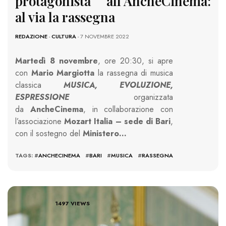
protagonista all’AncheCinema:
al via la rassegna
REDAZIONE
-
CULTURA
- 7 NOVEMBRE 2022
Martedì 8 novembre
, ore 20:30, si apre
con
Mario Margiotta
la rassegna di musica
classica
MUSICA, EVOLUZIONE,
ESPRESSIONE
organizzata
da
AncheCinema
, in collaborazione con
l’associazione
Mozart Italia – sede di Bari
,
con il sostegno del
Ministero…
TAGS: #
ANCHECINEMA
#
BARI
#
MUSICA
#
RASSEGNA
1497 VIEWS