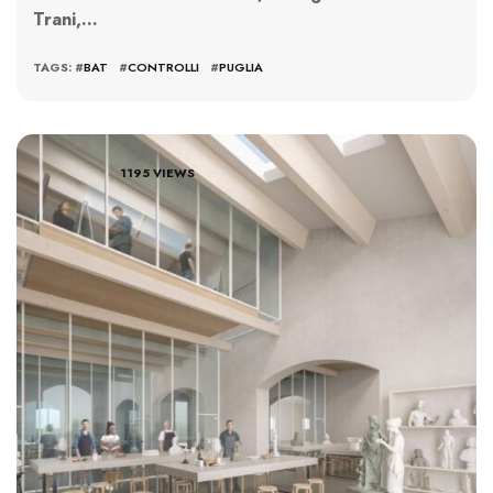
Trani,…
TAGS: #
BAT
#
CONTROLLI
#
PUGLIA
1195 VIEWS