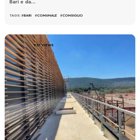
Bari e da…
TAGS: #
BARI
#
COMUNALE
#
CONSIGLIO
737 VIEWS