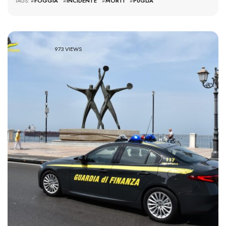
TAGS: #
FOGGIA
#
INCIDENTE
#
MORTI
#
PUGLIA
973 VIEWS