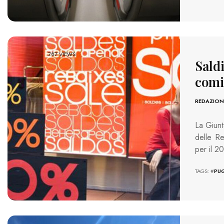
787 VIEWS
Saldi
comi
REDAZION
La Giunt
delle Re
per il 2
TAGS: #
PUG