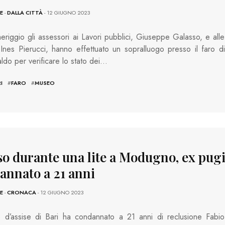
E
-
DALLA CITTÀ
- 12 GIUGNO 2023
riggio gli assessori ai Lavori pubblici, Giuseppe Galasso, e alle
 Ines Pierucci, hanno effettuato un sopralluogo presso il faro di
ldo per verificare lo stato dei…
I
#
FARO
#
MUSEO
so durante una lite a Modugno, ex pugi
annato a 21 anni
E
-
CRONACA
- 12 GIUGNO 2023
e d’assise di Bari ha condannato a 21 anni di reclusione Fabio