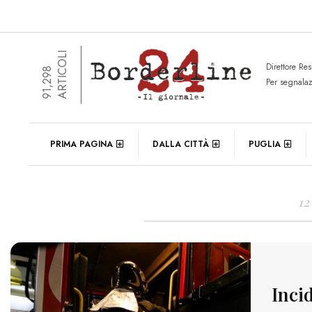
ARTICOLI
Direttore Re
91,298
Per segnala
DAIL
PRIMA PAGINA
DALLA CITTÀ
PUGLIA
12
642 VIEWS
Incid