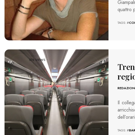
Giampalm
quattro 
TAGS: #
CO
576 VIEWS
Treni
regi
REDAZION
Il colle
arricchi
dell’orar
TAGS: #
BAR