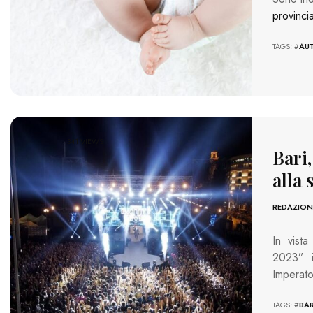
provinci
TAGS: #
AU
341 VIEWS
Bari,
alla 
REDAZION
In vista
2023” i
Imperato
TAGS: #
BAR