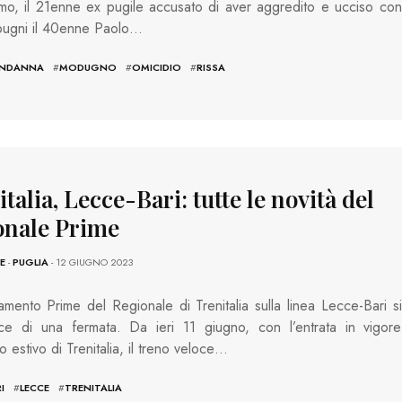
o, il 21enne ex pugile accusato di aver aggredito e ucciso con
pugni il 40enne Paolo…
NDANNA
#
MODUGNO
#
OMICIDIO
#
RISSA
talia, Lecce-Bari: tutte le novità del
onale Prime
E
-
PUGLIA
- 12 GIUGNO 2023
gamento Prime del Regionale di Trenitalia sulla linea Lecce-Bari si
sce di una fermata. Da ieri 11 giugno, con l’entrata in vigore
io estivo di Trenitalia, il treno veloce…
I
#
LECCE
#
TRENITALIA