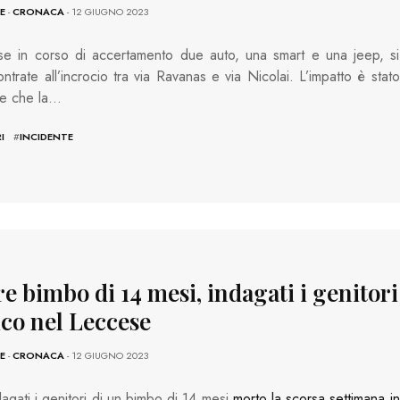
E
-
CRONACA
- 12 GIUGNO 2023
se in corso di accertamento due auto, una smart e una jeep, si
ntrate all’incrocio tra via Ravanas e via Nicolai. L’impatto è stato
te che la…
I
#
INCIDENTE
e bimbo di 14 mesi, indagati i genitori
co nel Leccese
E
-
CRONACA
- 12 GIUGNO 2023
agati i genitori di un bimbo di 14 mesi
morto la scorsa settimana in