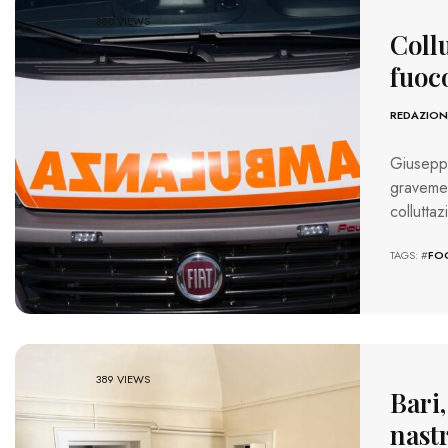
380 VIEWS
Collu
fuoc
REDAZION
Giuseppe
graveme
collutta
TAGS: #
FO
389 VIEWS
Bari,
nast