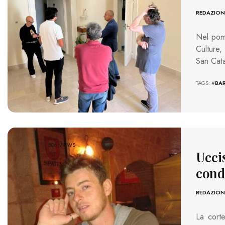
REDAZION
Nel pome
Culture,
San Cata
TAGS: #
BAR
506 VIEWS
Ucci
cond
REDAZION
La cort