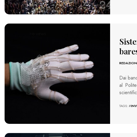
718 VIEWS
Siste
bare
REDAZION
Dai banch
al Polit
scientif
TAGS: #
IN