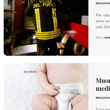
REDAZION
Per cau
sono sco
così for
TAGS: #
BAR
563 VIEWS
Muor
medi
REDAZION
Sono ind