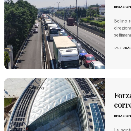
REDAZION
Bollino r
direzion
settiman
TAGS: #
BAR
509 VIEWS
Forza
corr
REDAZION
La scint