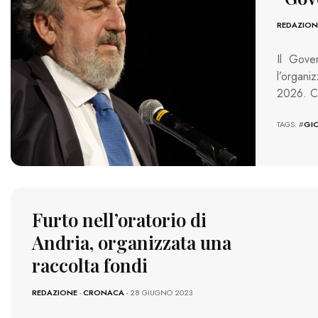
REDAZION
Il Gove
l’organi
2026. Co
TAGS: #
GI
Furto nell’oratorio di
Andria, organizzata una
raccolta fondi
REDAZIONE
-
CRONACA
- 28 GIUGNO 2023