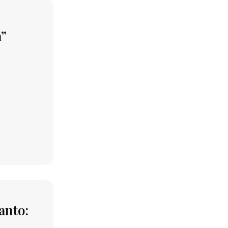
a”
anto: