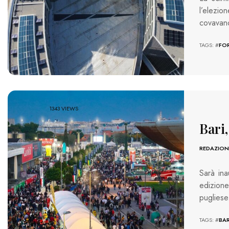
l’elezio
covavan
TAGS: #
FOR
1343 VIEWS
Bari,
REDAZION
Sarà ina
edizione
pugliese
TAGS: #
BAR