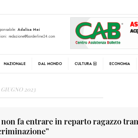
sponsabile:
Adalisa Mei
zioni: redazione@borderline24.com
Y ARCHIVES
NAZIONALE
DAL MONDO
CULTURA
ECONOMIA
 GIUGNO 2023
 non fa entrare in reparto ragazzo tran
criminazione”