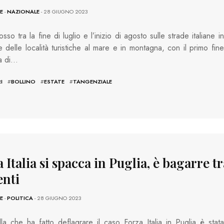
E
-
NAZIONALE
- 28 GIUGNO 2023
osso tra la fine di luglio e l’inizio di agosto sulle strade italiane in
e delle località turistiche al mare e in montagna, con il primo fine
a di…
I
#
BOLLINO
#
ESTATE
#
TANGENZIALE
 Italia si spacca in Puglia, è bagarre tr
enti
E
-
POLITICA
- 28 GIUGNO 2023
illa che ha fatto deflagrare il caso Forza Italia in Puglia è stata