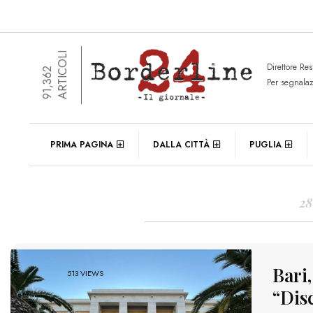
ARTICOLI
Direttore Re
91,362
Per segnala
DAIL
PRIMA PAGINA
DALLA CITTÀ
PUGLIA
28
Bari,
513 VIEWS
“Dis