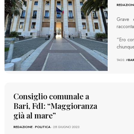
REDAZION
Grave e
racconta
“Ero con
chiunqu
TAGS: #
BAR
Consiglio comunale a
Bari, FdI: “Maggioranza
già al mare”
REDAZIONE
-
POLITICA
- 28 GIUGNO 2023