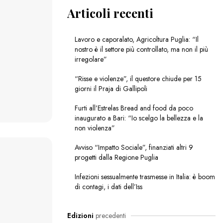
Articoli recenti
Lavoro e caporalato, Agricoltura Puglia: “Il
nostro è il settore più controllato, ma non il più
irregolare”
“Risse e violenze”, il questore chiude per 15
giorni il Praja di Gallipoli
Furti all’Estrelas Bread and food da poco
inaugurato a Bari: “Io scelgo la bellezza e la
non violenza”
Avviso “Impatto Sociale”, finanziati altri 9
progetti dalla Regione Puglia
Infezioni sessualmente trasmesse in Italia: è boom
di contagi, i dati dell’Iss
Edizioni
precedenti