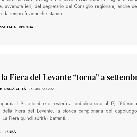
ne, avvenuta ieri, del segretario del Consiglio regionale, anche se
o da tempo frizioni che stanno…
ZAITALIA
#
PUGLIA
 la Fiera del Levante “torna” a settemb
E
-
DALLA CITTÀ
- 28 GIUGNO 2023
ugurata il 9 settembre e resterà al pubblico sino al 17, l’86esima
 della Fiera del Levante, la storica campionaria del capoluogo
. La Fiera quindi aprirà i battenti…
I
#
FIERA