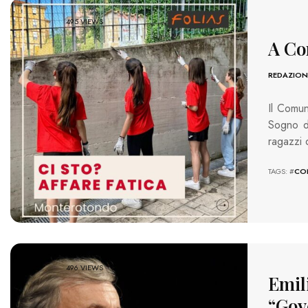
495 VIEWS
A Con
REDAZION
Il Comun
Sogno d
ragazzi 
TAGS: #
CO
496 VIEWS
Emil
“Gov