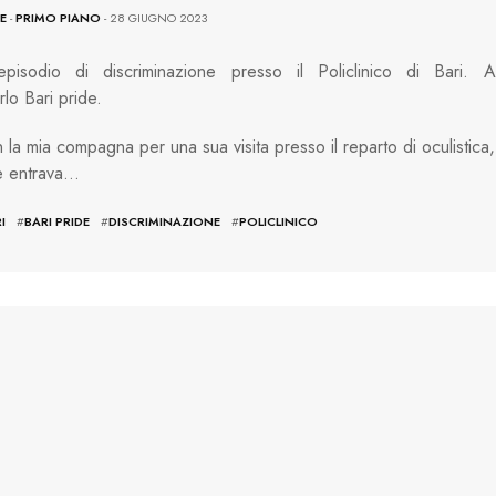
E
-
PRIMO PIANO
- 28 GIUGNO 2023
pisodio di discriminazione presso il Policlinico di Bari. A
rlo Bari pride.
 la mia compagna per una sua visita presso il reparto di oculistica,
e entrava…
I
#
BARI PRIDE
#
DISCRIMINAZIONE
#
POLICLINICO