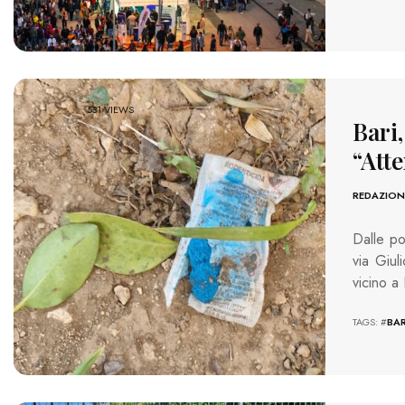
531 VIEWS
Bari,
“Atte
REDAZION
Dalle po
via Giul
vicino a
TAGS: #
BAR