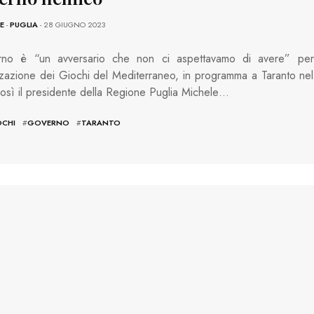
E
-
PUGLIA
- 28 GIUGNO 2023
rno è “un avversario che non ci aspettavamo di avere” per
zzazione dei Giochi del Mediterraneo, in programma a Taranto nel
sì il presidente della Regione Puglia Michele…
OCHI
#
GOVERNO
#
TARANTO