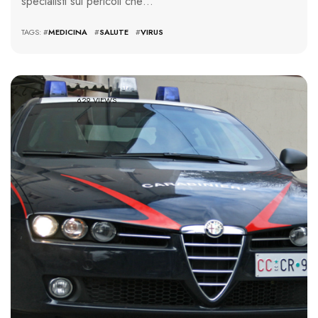
specialisti sui pericoli che…
TAGS: #
MEDICINA
#
SALUTE
#
VIRUS
629 VIEWS