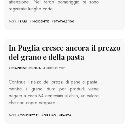
attenzione. Nel tardo pomeriggio si sono
registrate lunghe code…
TAGS: #
BARI
#
INCIDENTE
#
STATALE 100
In Puglia cresce ancora il prezzo
del grano e della pasta
REDAZIONE
-
PUGLIA
- 4 GIUGNO 2023
Continua il rialzo dei prezzi di pane e pasta,
mentre il grano duro per produrli viene
pagato a circa 34 centesimi al chilo, un valore
che non copre neppure i…
TAGS: #
COLDIRETTI
#
GRANO
#
PASTA