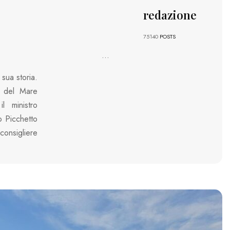
redazione
75140
POSTS
...
 sua storia.
le del Mare
l ministro
to Picchetto
onsigliere