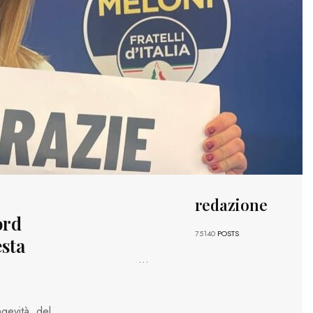
redazione
ord
75140
POSTS
esta
...
ngevità del