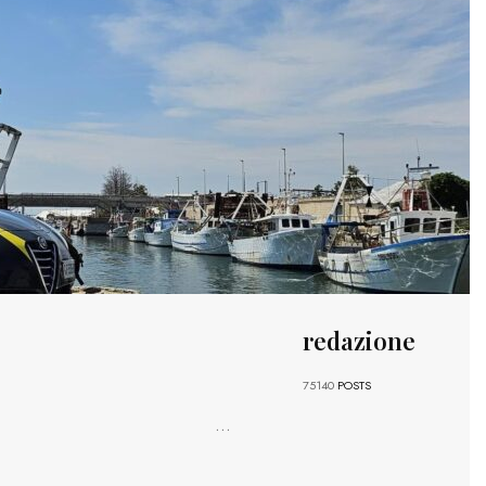
redazione
75140
POSTS
...