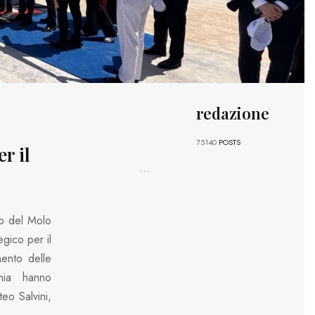
redazione
75140
POSTS
er il
...
to del Molo
egico per il
mento delle
onia hanno
teo Salvini,