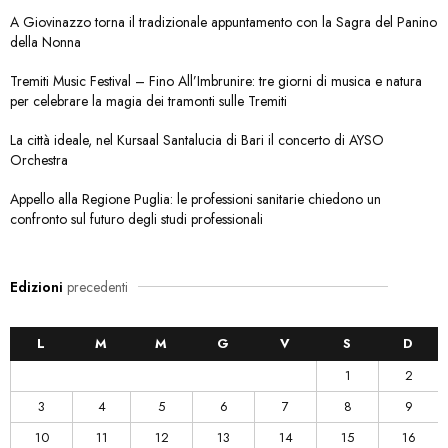
A Giovinazzo torna il tradizionale appuntamento con la Sagra del Panino
della Nonna
Tremiti Music Festival – Fino All’Imbrunire: tre giorni di musica e natura
per celebrare la magia dei tramonti sulle Tremiti
La città ideale, nel Kursaal Santalucia di Bari il concerto di AYSO
Orchestra
Appello alla Regione Puglia: le professioni sanitarie chiedono un
confronto sul futuro degli studi professionali
Edizioni
precedenti
L
M
M
G
V
S
D
1
2
3
4
5
6
7
8
9
10
11
12
13
14
15
16