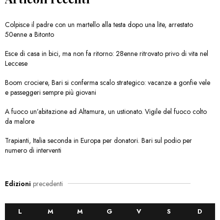
Colpisce il padre con un martello alla testa dopo una lite, arrestato
50enne a Bitonto
Esce di casa in bici, ma non fa ritorno: 28enne ritrovato privo di vita nel
Leccese
Boom crociere, Bari si conferma scalo strategico: vacanze a gonfie vele
e passeggeri sempre più giovani
A fuoco un’abitazione ad Altamura, un ustionato. Vigile del fuoco colto
da malore
Trapianti, Italia seconda in Europa per donatori. Bari sul podio per
numero di interventi
Edizioni
precedenti
L
M
M
G
V
S
D