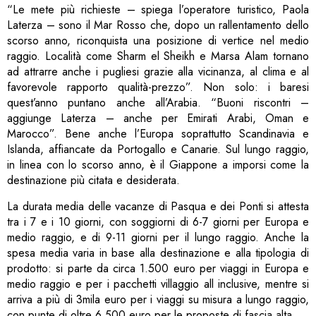
“Le mete più richieste – spiega l’operatore turistico, Paola
Laterza – sono il Mar Rosso che, dopo un rallentamento dello
scorso anno, riconquista una posizione di vertice nel medio
raggio. Località come Sharm el Sheikh e Marsa Alam tornano
ad attrarre anche i pugliesi grazie alla vicinanza, al clima e al
favorevole rapporto qualità-prezzo”. Non solo: i baresi
quest’anno puntano anche all’Arabia. “Buoni riscontri –
aggiunge Laterza – anche per Emirati Arabi, Oman e
Marocco”. Bene anche l’Europa soprattutto Scandinavia e
Islanda, affiancate da Portogallo e Canarie. Sul lungo raggio,
in linea con lo scorso anno, è il Giappone a imporsi come la
destinazione più citata e desiderata.
La durata media delle vacanze di Pasqua e dei Ponti si attesta
tra i 7 e i 10 giorni, con soggiorni di 6-7 giorni per Europa e
medio raggio, e di 9-11 giorni per il lungo raggio. Anche la
spesa media varia in base alla destinazione e alla tipologia di
prodotto: si parte da circa 1.500 euro per viaggi in Europa e
medio raggio e per i pacchetti villaggio all inclusive, mentre si
arriva a più di 3mila euro per i viaggi su misura a lungo raggio,
con punte di oltre 6.500 euro per le proposte di fascia alta.