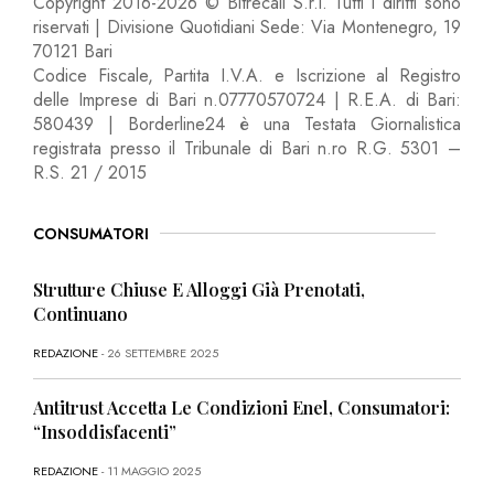
Copyright 2016-2026 © Bitrecall S.r.l. Tutti i diritti sono
riservati | Divisione Quotidiani Sede: Via Montenegro, 19
70121 Bari
Codice Fiscale, Partita I.V.A. e Iscrizione al Registro
delle Imprese di Bari n.07770570724 | R.E.A. di Bari:
580439 | Borderline24 è una Testata Giornalistica
registrata presso il Tribunale di Bari n.ro R.G. 5301 –
R.S. 21 / 2015
CONSUMATORI
Strutture Chiuse E Alloggi Già Prenotati,
Continuano
REDAZIONE
- 26 SETTEMBRE 2025
Antitrust Accetta Le Condizioni Enel, Consumatori:
“Insoddisfacenti”
REDAZIONE
- 11 MAGGIO 2025