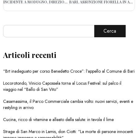
INCIDENTE A MODUGNO, DIREZIONE BARI: LUNGHE CODE E DISAGI
BARI, ASSUNZIONE FIORELLA IN ADP: LA PROCURA APRE UN’INCHIESTA
Cerca
Articoli recenti
“Brt inadeguato per corso Benedetto Croce”: l’appello al Comune di Bari
Locorotondo, Vinicio Capossela torna al Locus Festival: sul palco il
viaggio nel “Ballo di San Vito”
Casamassima, il Parco Commerciale cambia volto: nuovi servizi, eventi e
restyling in arrivo
Cucina, ricco di vitamine e alleato della salute: in tavola il lime
Strage di San Marco in Lamis, don Ciotti: “La morte di persone innocenti
impone impegno e responsabilità”