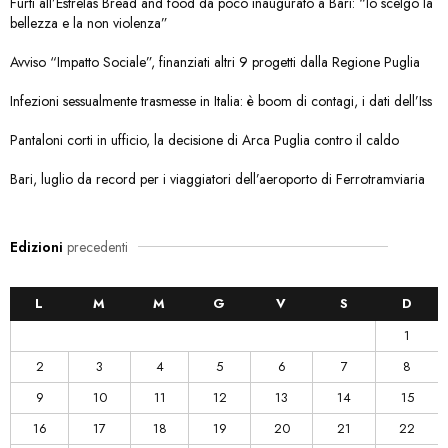
Furti all’Estrelas Bread and food da poco inaugurato a Bari: “Io scelgo la
bellezza e la non violenza”
Avviso “Impatto Sociale”, finanziati altri 9 progetti dalla Regione Puglia
Infezioni sessualmente trasmesse in Italia: è boom di contagi, i dati dell’Iss
Pantaloni corti in ufficio, la decisione di Arca Puglia contro il caldo
Bari, luglio da record per i viaggiatori dell’aeroporto di Ferrotramviaria
Edizioni
precedenti
L
M
M
G
V
S
D
1
2
3
4
5
6
7
8
9
10
11
12
13
14
15
16
17
18
19
20
21
22