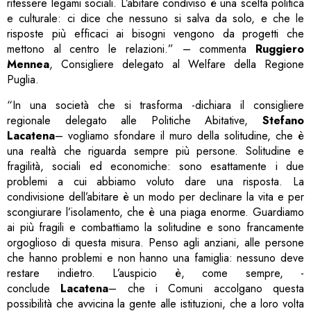
ritessere legami sociali. L’abitare condiviso è una scelta politica
e culturale: ci dice che nessuno si salva da solo, e che le
risposte più efficaci ai bisogni vengono da progetti che
mettono al centro le relazioni.” – commenta
Ruggiero
Mennea
, Consigliere delegato al Welfare della Regione
Puglia.
“In una società che si trasforma -dichiara il consigliere
regionale delegato alle Politiche Abitative,
Stefano
Lacatena
– vogliamo sfondare il muro della solitudine, che è
una realtà che riguarda sempre più persone. Solitudine e
fragilità, sociali ed economiche: sono esattamente i due
problemi a cui abbiamo voluto dare una risposta. La
condivisione dell’abitare è un modo per declinare la vita e per
scongiurare l’isolamento, che è una piaga enorme. Guardiamo
ai più fragili e combattiamo la solitudine e sono francamente
orgoglioso di questa misura. Penso agli anziani, alle persone
che hanno problemi e non hanno una famiglia: nessuno deve
restare indietro. L’auspicio è, come sempre, -
conclude
Lacatena
– che i Comuni accolgano questa
possibilità che avvicina la gente alle istituzioni, che a loro volta