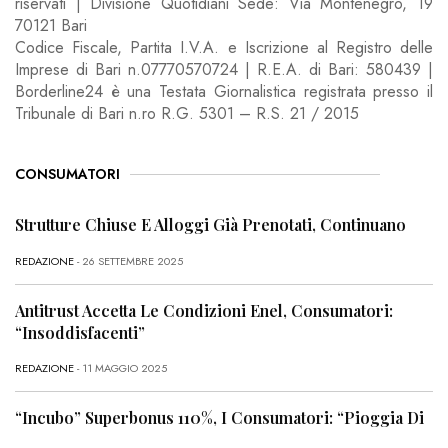
riservati | Divisione Quotidiani Sede: Via Montenegro, 19
70121 Bari
Codice Fiscale, Partita I.V.A. e Iscrizione al Registro delle
Imprese di Bari n.07770570724 | R.E.A. di Bari: 580439 |
Borderline24 è una Testata Giornalistica registrata presso il
Tribunale di Bari n.ro R.G. 5301 – R.S. 21 / 2015
CONSUMATORI
Strutture Chiuse E Alloggi Già Prenotati, Continuano
REDAZIONE
- 26 SETTEMBRE 2025
Antitrust Accetta Le Condizioni Enel, Consumatori:
“Insoddisfacenti”
REDAZIONE
- 11 MAGGIO 2025
“Incubo” Superbonus 110%, I Consumatori: “Pioggia Di