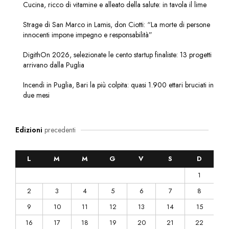
Cucina, ricco di vitamine e alleato della salute: in tavola il lime
Strage di San Marco in Lamis, don Ciotti: “La morte di persone
innocenti impone impegno e responsabilità”
DigithOn 2026, selezionate le cento startup finaliste: 13 progetti
arrivano dalla Puglia
Incendi in Puglia, Bari la più colpita: quasi 1.900 ettari bruciati in
due mesi
Edizioni
precedenti
L
M
M
G
V
S
D
1
2
3
4
5
6
7
8
9
10
11
12
13
14
15
16
17
18
19
20
21
22