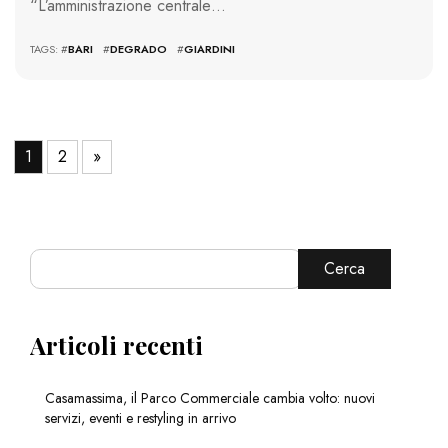
“L’amministrazione centrale…
TAGS: #
BARI
#
DEGRADO
#
GIARDINI
1
2
»
Cerca
Articoli recenti
Casamassima, il Parco Commerciale cambia volto: nuovi
servizi, eventi e restyling in arrivo