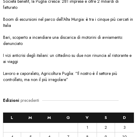
Società benefit, la Puglia cresce: 281 imprese e oltre 2 miliardi di
fatturato
Boom di escursioni nel parco dell’Alta Murgia: è tra i cinque più cercati in
Italia
Bari, scoperto a incendiare una discarica di motorini di avviamento:
denunciato
I vizi anticrisi degli italiani: un cittadino su due non rinuncia al ristorante e
ai viaggi
Lavoro e caporalato, Agricoltura Puglia: “Il nostro è il settore più
controllato, ma non il più irregolare”
Edizioni
precedenti
L
M
M
G
V
S
D
1
2
3
4
5
6
7
8
9
10