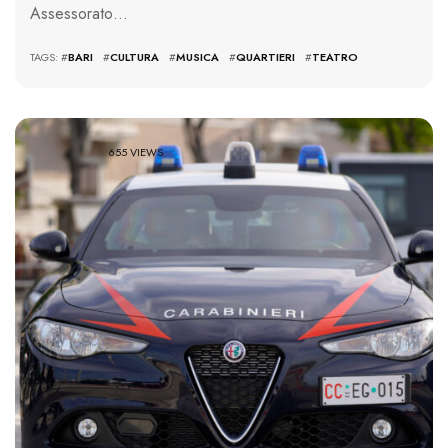
Assessorato…
TAGS: #
BARI
#
CULTURA
#
MUSICA
#
QUARTIERI
#
TEATRO
655 VIEWS