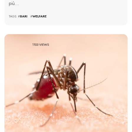
più…
TAGS: #
BARI
#
WELFARE
1103 VIEWS