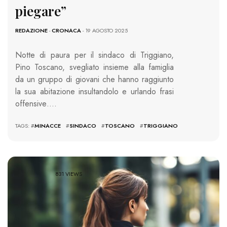
piegare”
REDAZIONE
-
CRONACA
- 19 AGOSTO 2025
Notte di paura per il sindaco di Triggiano,
Pino Toscano, svegliato insieme alla famiglia
da un gruppo di giovani che hanno raggiunto
la sua abitazione insultandolo e urlando frasi
offensive….
TAGS: #
MINACCE
#
SINDACO
#
TOSCANO
#
TRIGGIANO
831 VIEWS