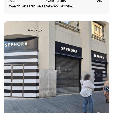
TAGS: #
BARI
#
FIERA DEL
LEVANTE
#
ISRAELE
#
MAZZARANO
#
PUGLIA
1319 VIEWS