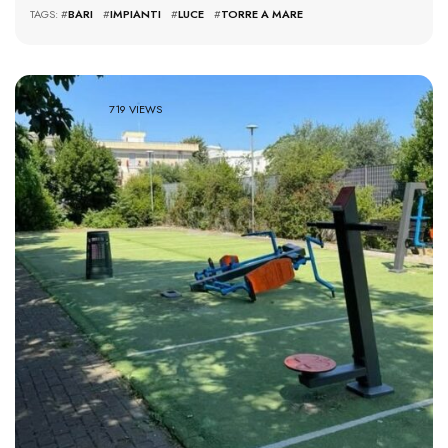
TAGS: #
BARI
#
IMPIANTI
#
LUCE
#
TORRE A MARE
719 VIEWS