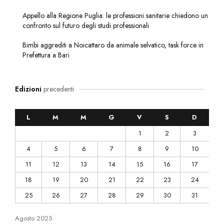
Appello alla Regione Puglia: le professioni sanitarie chiedono un
confronto sul futuro degli studi professionali
Bimbi aggrediti a Noicattaro da animale selvatico, task force in
Prefettura a Bari
Edizioni
precedenti
L
M
M
G
V
S
D
1
2
3
4
5
6
7
8
9
10
11
12
13
14
15
16
17
18
19
20
21
22
23
24
25
26
27
28
29
30
31
Agosto
2025