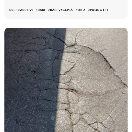
TAGS: #
ABUSIVI
#
BARI
#
BARI VECCHIA
#
BITZ
#
PRODOTTI
640 VIEWS