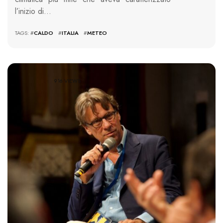
l’inizio di…
TAGS: #
CALDO
#
ITALIA
#
METEO
916 VIEWS