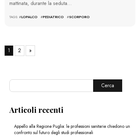
mattinata, durante la seduta…
TAGS: #
LOPALCO
#
PEDIATRICO
#
SCORPORO
1
2
»
Cerca
Articoli recenti
Appello alla Regione Puglia: le professioni sanitarie chiedono un
confronto sul futuro degli studi professionali