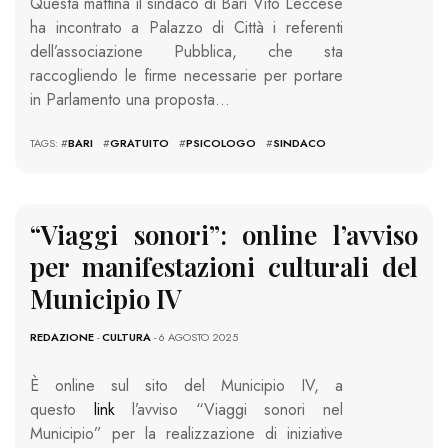
Questa mattina il sindaco di Bari Vito Leccese
ha incontrato a Palazzo di Città i referenti
dell’associazione Pubblica, che sta
raccogliendo le firme necessarie per portare
in Parlamento una proposta…
TAGS: #
BARI
#
GRATUITO
#
PSICOLOGO
#
SINDACO
“Viaggi sonori”: online l’avviso
per manifestazioni culturali del
Municipio IV
REDAZIONE
-
CULTURA
- 6 AGOSTO 2025
È online sul sito del Municipio IV, a
questo
link
l’avviso “Viaggi sonori nel
Municipio” per la realizzazione di iniziative