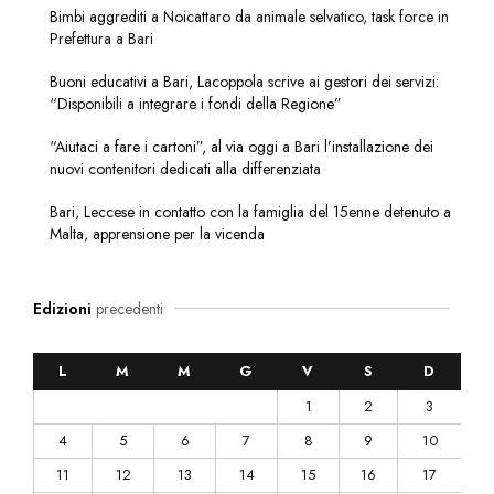
Bimbi aggrediti a Noicattaro da animale selvatico, task force in
Prefettura a Bari
Buoni educativi a Bari, Lacoppola scrive ai gestori dei servizi:
“Disponibili a integrare i fondi della Regione”
“Aiutaci a fare i cartoni”, al via oggi a Bari l’installazione dei
nuovi contenitori dedicati alla differenziata
Bari, Leccese in contatto con la famiglia del 15enne detenuto a
Malta, apprensione per la vicenda
Edizioni
precedenti
L
M
M
G
V
S
D
1
2
3
4
5
6
7
8
9
10
11
12
13
14
15
16
17