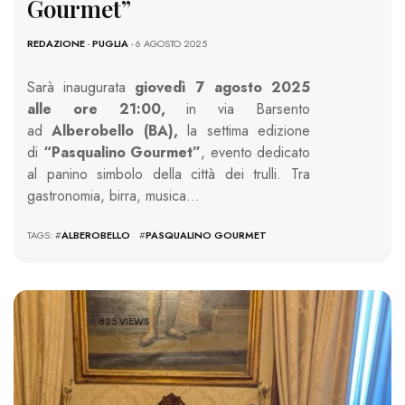
Gourmet”
REDAZIONE
-
PUGLIA
- 6 AGOSTO 2025
Sarà inaugurata
giovedì 7 agosto 2025
alle ore 21:00,
in via Barsento
ad
Alberobello (BA),
la settima edizione
di
“Pasqualino Gourmet”
, evento dedicato
al panino simbolo della città dei trulli. Tra
gastronomia, birra, musica…
TAGS: #
ALBEROBELLO
#
PASQUALINO GOURMET
825 VIEWS