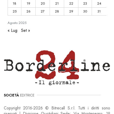
18
19
20
21
22
23
24
25
26
27
28
29
30
31
Agosto
2025
« Lug
Set »
SOCIETÀ
EDITRICE
Copyright 2016-2026 © Bitrecall S.r.l. Tutti i diritti sono
riservati | Divisione Quotidiani Sede: Via Montenegro, 19