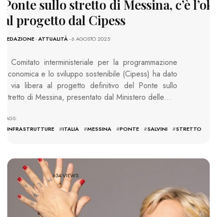
Ponte sullo stretto di Messina, c’è l’ok
al progetto dal Cipess
REDAZIONE
-
ATTUALITÀ
- 6 AGOSTO 2025
Il Comitato interministeriale per la programmazione
economica e lo sviluppo sostenibile (Cipess) ha dato
il via libera al progetto definitivo del Ponte sullo
Stretto di Messina, presentato dal Ministero delle…
TAGS:
#
INFRASTRUTTURE
#
ITALIA
#
MESSINA
#
PONTE
#
SALVINI
#
STRETTO
634 VIEWS