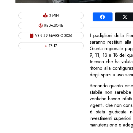
3 MIN
REDAZIONE
I padiglioni della F
VEN 29 MAGGIO 2026
saranno restituiti a
17:17
Giunta regionale pugl
9, 11, 13 e 18 del quar
tecnica che ha valutat
ritorno alla configur
degli spazi a uso sani
Secondo quanto emerso
stabile non sarebbe 
verifiche hanno infatt
vigenti, che non cons
è stata giudicata no
investimenti superiori
manutenzione e adegu