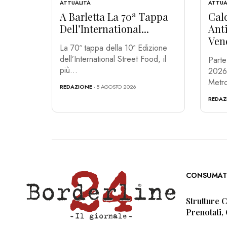
ATTUALITÀ
ATTUA
A Barletta La 70ª Tappa
Cald
Dell’International...
Ant
Ven
La 70ª tappa della 10ª Edizione
dell’International Street Food, il
Parte
più...
2026 n
Metro
REDAZIONE
- 5 AGOSTO 2026
REDAZ
CONSUMAT
Strutture 
Prenotati,