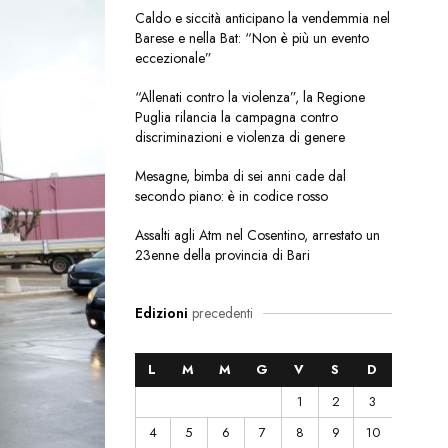
Caldo e siccità anticipano la vendemmia nel
Barese e nella Bat: “Non è più un evento
eccezionale”
“Allenati contro la violenza”, la Regione
Puglia rilancia la campagna contro
discriminazioni e violenza di genere
Mesagne, bimba di sei anni cade dal
secondo piano: è in codice rosso
Assalti agli Atm nel Cosentino, arrestato un
23enne della provincia di Bari
Edizioni
precedenti
L
M
M
G
V
S
D
1
2
3
4
5
6
7
8
9
10