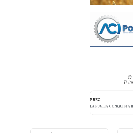
© 
Ti in
PREC.