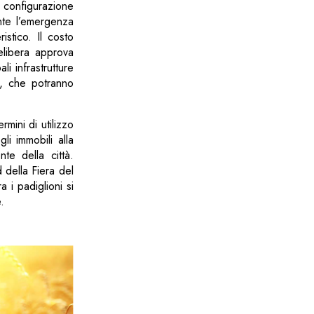
 configurazione
ante l’emergenza
istico. Il costo
elibera approva
li infrastrutture
le, che potranno
mini di utilizzo
li immobili alla
te della città.
 della Fiera del
 i padiglioni si
.