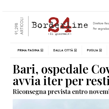
ARTICOLI
Direttore Re
91,298
Per segnala
PRIMA PAGINA
DALLA CITTÀ
PUGLIA
Bari, ospedale Cov
avvia iter per rest
Riconsegna prevista entro novem