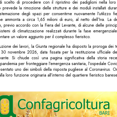
 scelto di procedere con il ripristino dei padiglioni nella loro
nto prevede la rimozione delle strutture e dei moduli installati dur
 sistemazione degli spazi per consentirne nuovamente l’utilizzo fier
one ammonta a circa 1,65 milioni di euro, al netto dell’Iva. La d
o, previo accordo con la Fiera del Levante, di alcune delle principa
sistemi di climatizzazione realizzati durante la fase emergenzia
ntare un valore aggiunto per il complesso fieristico.
zione dei lavori, la Giunta regionale ha disposto la proroga dei ter
l 30 novembre 2026, data fissata per la restituzione ufficiale deg
nte. Si chiude così una pagina significativa della storia recen
 pandemia per fronteggiare l’emergenza sanitaria, l’ospedale Covid
entato uno dei simboli della risposta pugliese al Coronavirus. Ora
la loro funzione originaria all’interno del quartiere fieristico barese