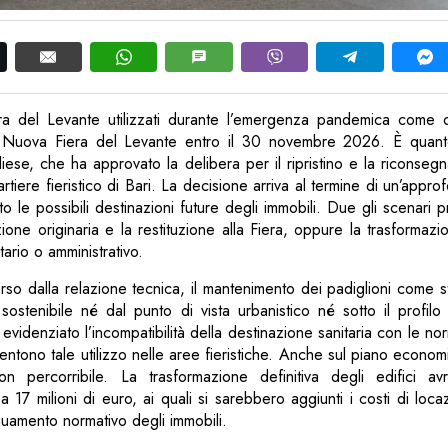
iera del Levante utilizzati durante l’emergenza pandemica come
lla Nuova Fiera del Levante entro il 30 novembre 2026. È quanto 
iese, che ha approvato la delibera per il ripristino e la riconsegn
tiere fieristico di Bari. La decisione arriva al termine di un’approfo
o le possibili destinazioni future degli immobili. Due gli scenari p
azione originaria e la restituzione alla Fiera, oppure la trasforma
tario o amministrativo.
 dalla relazione tecnica, il mantenimento dei padiglioni come str
sostenibile né dal punto di vista urbanistico né sotto il profil
i evidenziato l’incompatibilità della destinazione sanitaria con le n
entono tale utilizzo nelle aree fieristiche. Anche sul piano econom
n percorribile. La trasformazione definitiva degli edifici av
 a 17 milioni di euro, ai quali si sarebbero aggiunti i costi di loc
amento normativo degli immobili.