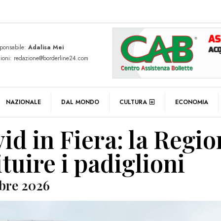
sponsabile:
Adalisa Mei
zioni: redazione@borderline24.com
NAZIONALE
DAL MONDO
CULTURA
ECONOMIA
id in Fiera: la Regi
ituire i padiglioni
bre 2026