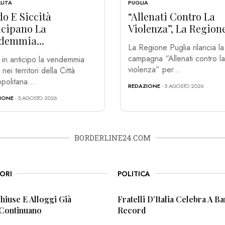
LITÀ
PUGLIA
o E Siccità
“Allenati Contro La
icipano La
Violenza”, La Regione
demmia...
La Regione Puglia rilancia la
campagna “Allenati contro la
 in anticipo la vendemmia
violenza” per...
ei territori della Città
politana...
REDAZIONE
- 5 AGOSTO 2026
IONE
- 5 AGOSTO 2026
BORDERLINE24.COM
ORI
POLITICA
Chiuse E Alloggi Già
Fratelli D’Italia Celebra A Bar
 Continuano
Record