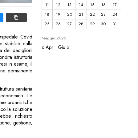
11
12
13
14
15
16
17
18
19
20
21
22
23
24
25
26
27
28
29
30
31
 ospedale Covid
Maggio
2026
stabilito dalla
« Apr
Giu »
a dei padiglioni
ndita istruttoria
resi in esame, il
zione permanente
uttura sanitaria
o economico. Le
orme urbanistiche
ico la soluzione
rebbe richiesto
azione, gestione,