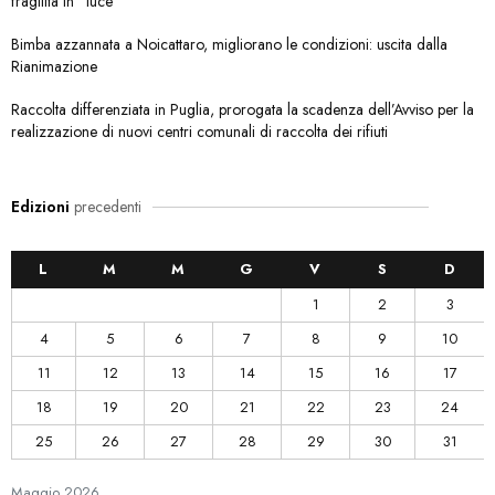
fragilità in “luce”
Bimba azzannata a Noicattaro, migliorano le condizioni: uscita dalla
Rianimazione
Raccolta differenziata in Puglia, prorogata la scadenza dell’Avviso per la
realizzazione di nuovi centri comunali di raccolta dei rifiuti
Edizioni
precedenti
L
M
M
G
V
S
D
1
2
3
4
5
6
7
8
9
10
11
12
13
14
15
16
17
18
19
20
21
22
23
24
25
26
27
28
29
30
31
Maggio
2026