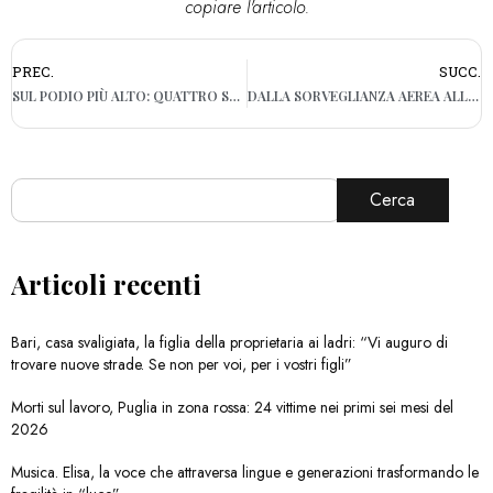
copiare l'articolo.
PREC.
SUCC.
SUL PODIO PIÙ ALTO: QUATTRO STUDENTI BARESI CAMPIONI ITALIANI DI PROBLEM SOLVING 2025-2026
DALLA SORVEGLIANZA AEREA ALLE STRATEGIE TERAPEUTICHE: FINANZIATI DALL’EUROPA 8 PROGETTI UNIBA
Cerca
Articoli recenti
Bari, casa svaligiata, la figlia della proprietaria ai ladri: “Vi auguro di
trovare nuove strade. Se non per voi, per i vostri figli”
Morti sul lavoro, Puglia in zona rossa: 24 vittime nei primi sei mesi del
2026
Musica. Elisa, la voce che attraversa lingue e generazioni trasformando le