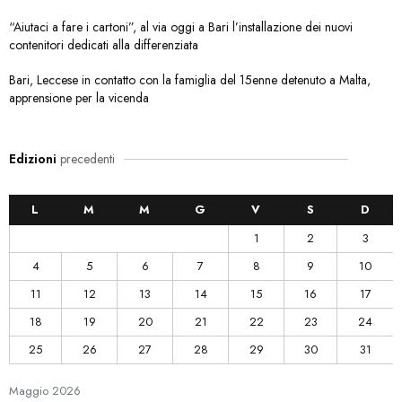
“Aiutaci a fare i cartoni”, al via oggi a Bari l’installazione dei nuovi
contenitori dedicati alla differenziata
Bari, Leccese in contatto con la famiglia del 15enne detenuto a Malta,
apprensione per la vicenda
Edizioni
precedenti
L
M
M
G
V
S
D
1
2
3
4
5
6
7
8
9
10
11
12
13
14
15
16
17
18
19
20
21
22
23
24
25
26
27
28
29
30
31
Maggio
2026