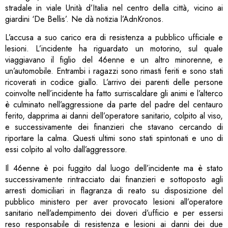
stradale in viale Unità d’Italia nel centro della città, vicino ai
giardini ‘De Bellis’. Ne dà notizia l’AdnKronos.
L’accusa a suo carico era di resistenza a pubblico ufficiale e
lesioni. L’incidente ha riguardato un motorino, sul quale
viaggiavano il figlio del 46enne e un altro minorenne, e
un’automobile. Entrambi i ragazzi sono rimasti feriti e sono stati
ricoverati in codice giallo. L’arrivo dei parenti delle persone
coinvolte nell’incidente ha fatto surriscaldare gli animi e l’alterco
è culminato nell’aggressione da parte del padre del centauro
ferito, dapprima ai danni dell’operatore sanitario, colpito al viso,
e successivamente dei finanzieri che stavano cercando di
riportare la calma. Questi ultimi sono stati spintonati e uno di
essi colpito al volto dall’aggressore.
Il 46enne è poi fuggito dal luogo dell’incidente ma è stato
successivamente rintracciato dai finanzieri e sottoposto agli
arresti domiciliari in flagranza di reato su disposizione del
pubblico ministero per aver provocato lesioni all’operatore
sanitario nell’adempimento dei doveri d’ufficio e per essersi
reso responsabile di resistenza e lesioni ai danni dei due