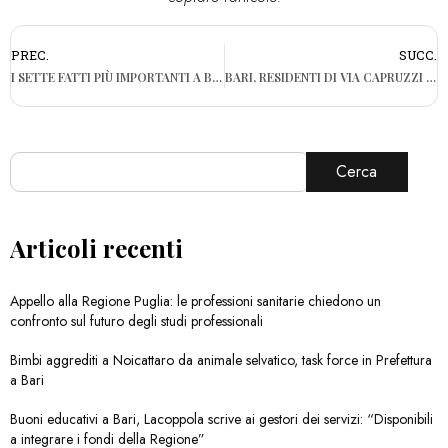
PREC.
SUCC.
I SETTE FATTI PIÙ IMPORTANTI A BARI E IN PUGLIA: ECCO QUALI
BARI, RESIDENTI DI VIA CAPRUZZI ESASPERATI: «DEGRADO E PERICOLO DAVANTI AI PORTONI»
Cerca
Articoli recenti
Appello alla Regione Puglia: le professioni sanitarie chiedono un
confronto sul futuro degli studi professionali
Bimbi aggrediti a Noicattaro da animale selvatico, task force in Prefettura
a Bari
Buoni educativi a Bari, Lacoppola scrive ai gestori dei servizi: “Disponibili
a integrare i fondi della Regione”