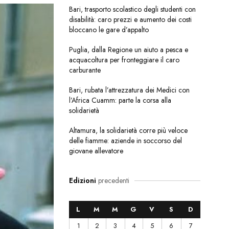
Bari, trasporto scolastico degli studenti con
disabilità: caro prezzi e aumento dei costi
bloccano le gare d’appalto
Puglia, dalla Regione un aiuto a pesca e
acquacoltura per fronteggiare il caro
carburante
Bari, rubata l’attrezzatura dei Medici con
l’Africa Cuamm: parte la corsa alla
solidarietà
Altamura, la solidarietà corre più veloce
delle fiamme: aziende in soccorso del
giovane allevatore
Edizioni
precedenti
L
M
M
G
V
S
D
1
2
3
4
5
6
7