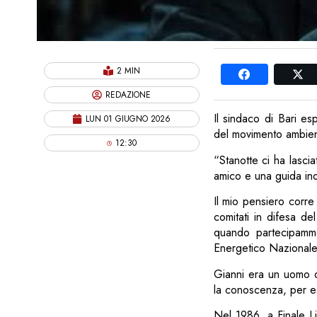
2 MIN
REDAZIONE
Il sindaco di Bari es
LUN 01 GIUGNO 2026
del movimento ambienta
12:30
“Stanotte ci ha lasci
amico e una guida ind
Il mio pensiero corre 
comitati in difesa de
quando partecipammo
Energetico Nazionale 
Gianni era un uomo di
la conoscenza, per es
Nel 1986, a Finale Li