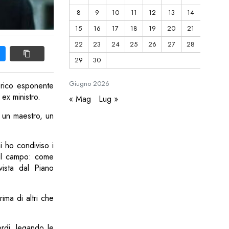
8
9
10
11
12
13
14
15
16
17
18
19
20
21
22
23
24
25
26
27
28
29
30
Giugno
2026
torico esponente
 ex ministro.
« Mag
Lug »
o un maestro, un
i ho condiviso i
 sul campo: come
vista dal Piano
ima di altri che
erdi, legando le