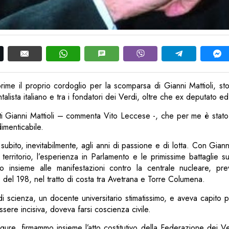
prime il proprio cordoglio per la scomparsa di Gianni Mattioli, s
lista italiano e tra i fondatori dei Verdi, oltre che ex deputato ed
ati Gianni Mattioli – commenta Vito Leccese -, che per me è stat
imenticabile.
subito, inevitabilmente, agli anni di passione e di lotta. Con Giann
l territorio, l’esperienza in Parlamento e le primissime battaglie
 insieme alle manifestazioni contro la centrale nucleare, pre
del 198, nel tratto di costa tra Avetrana e Torre Columena.
 scienza, un docente universitario stimatissimo, e aveva capito pr
sere incisiva, doveva farsi coscienza civile.
gure, firmammo insieme l’atto costitutivo della Federazione dei V