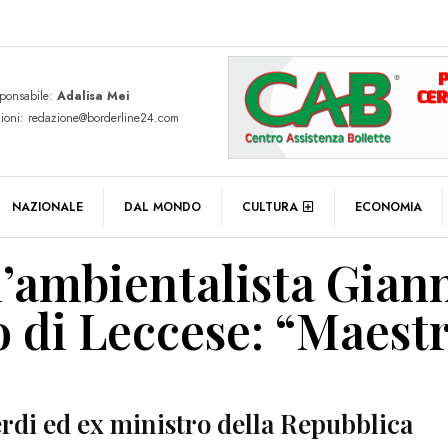
sponsabile:
Adalisa Mei
zioni: redazione@borderline24.com
NAZIONALE
DAL MONDO
CULTURA
ECONOMIA
l’ambientalista Gian
do di Leccese: “Maest
rdi ed ex ministro della Repubblica