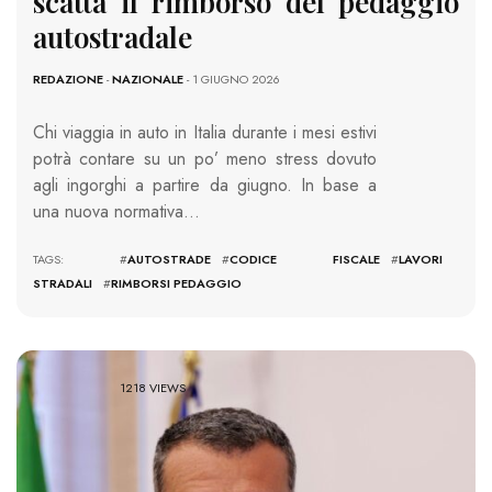
scatta il rimborso del pedaggio
autostradale
REDAZIONE
-
NAZIONALE
- 1 GIUGNO 2026
Chi viaggia in auto in Italia durante i mesi estivi
potrà contare su un po’ meno stress dovuto
agli ingorghi a partire da giugno. In base a
una nuova normativa…
TAGS: #
AUTOSTRADE
#
CODICE FISCALE
#
LAVORI
STRADALI
#
RIMBORSI PEDAGGIO
1218 VIEWS