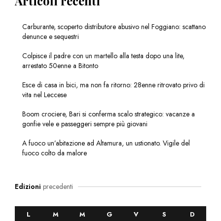
Articoli recenti
Carburante, scoperto distributore abusivo nel Foggiano: scattano
denunce e sequestri
Colpisce il padre con un martello alla testa dopo una lite,
arrestato 50enne a Bitonto
Esce di casa in bici, ma non fa ritorno: 28enne ritrovato privo di
vita nel Leccese
Boom crociere, Bari si conferma scalo strategico: vacanze a
gonfie vele e passeggeri sempre più giovani
A fuoco un’abitazione ad Altamura, un ustionato. Vigile del
fuoco colto da malore
Edizioni
precedenti
L
M
M
G
V
S
D