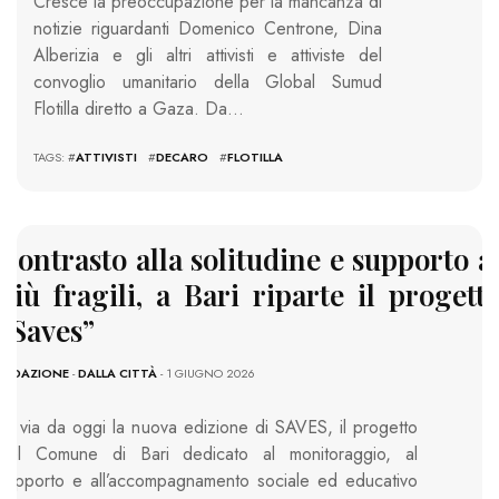
Cresce la preoccupazione per la mancanza di
notizie riguardanti Domenico Centrone, Dina
Alberizia e gli altri attivisti e attiviste del
convoglio umanitario della Global Sumud
Flotilla diretto a Gaza. Da…
TAGS: #
ATTIVISTI
#
DECARO
#
FLOTILLA
Contrasto alla solitudine e supporto a
più fragili, a Bari riparte il progett
“Saves”
REDAZIONE
-
DALLA CITTÀ
- 1 GIUGNO 2026
Al via da oggi la nuova edizione di SAVES, il progetto
del Comune di Bari dedicato al monitoraggio, al
supporto e all’accompagnamento sociale ed educativo