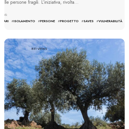
delle persone fragili. L’iniziativa, rivolta…
TAGS:
#
BARI
#
ISOLAMENTO
#
PERSONE
#
PROGETTO
#
SAVES
#
VULNERABILITÀ
851 VIEWS