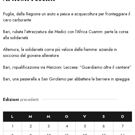
Puglia, dalla Regione un aiuto a pesca e acquacoltura per fronteggiare il
caro carburante
Bari, rubata l’attrezzatura dei Medici con l’Africa Cuamm: parte la corsa
alla solidarietà
Altamura, la solidarietà corre più veloce delle fiamme: aziende in
soccorso del giovane allevatore
Bari, riqualificazione via Manzoni. Leccese: “Guardiamo oltre il cantiere”
Bari, una passerella a San Girolamo per abbattere le barriere in spiaggia
Edizioni
precedenti
L
M
M
G
V
S
D
1
2
3
4
5
6
7