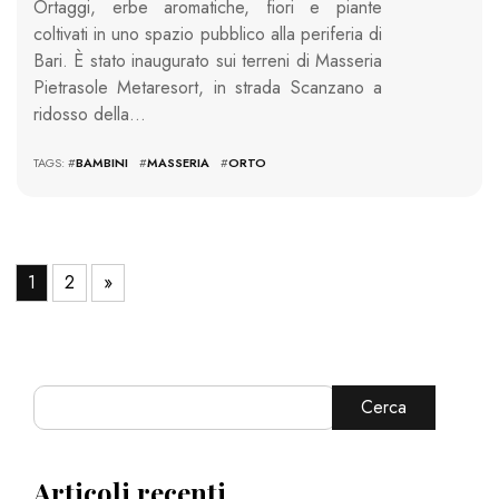
Ortaggi, erbe aromatiche, fiori e piante
coltivati in uno spazio pubblico alla periferia di
Bari. È stato inaugurato sui terreni di Masseria
Pietrasole Metaresort, in strada Scanzano a
ridosso della…
TAGS: #
BAMBINI
#
MASSERIA
#
ORTO
1
2
»
Cerca
Articoli recenti