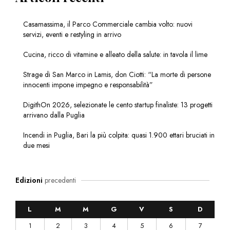
Casamassima, il Parco Commerciale cambia volto: nuovi
servizi, eventi e restyling in arrivo
Cucina, ricco di vitamine e alleato della salute: in tavola il lime
Strage di San Marco in Lamis, don Ciotti: “La morte di persone
innocenti impone impegno e responsabilità”
DigithOn 2026, selezionate le cento startup finaliste: 13 progetti
arrivano dalla Puglia
Incendi in Puglia, Bari la più colpita: quasi 1.900 ettari bruciati in
due mesi
Edizioni
precedenti
L
M
M
G
V
S
D
1
2
3
4
5
6
7