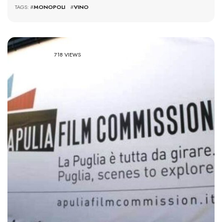
TAGS: #
MONOPOLI
#
VINO
718 VIEWS