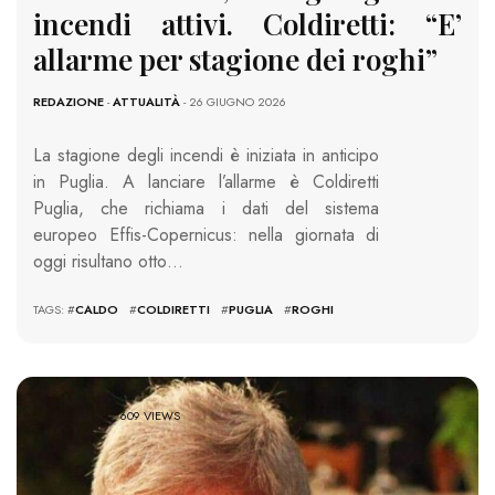
incendi attivi. Coldiretti: “E’
allarme per stagione dei roghi”
REDAZIONE
-
ATTUALITÀ
- 26 GIUGNO 2026
La stagione degli incendi è iniziata in anticipo
in Puglia. A lanciare l’allarme è Coldiretti
Puglia, che richiama i dati del sistema
europeo Effis-Copernicus: nella giornata di
oggi risultano otto…
TAGS: #
CALDO
#
COLDIRETTI
#
PUGLIA
#
ROGHI
609 VIEWS