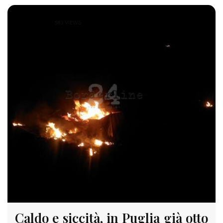
583 VIEWS
Caldo e siccità, in Puglia già otto