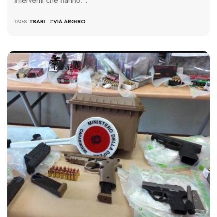
interventi che hanno…
TAGS: #
BARI
#
VIA ARGIRO
1353 VIEWS