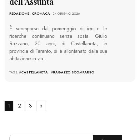
dell’Assunta
REDAZIONE
-
CRONACA
- 24 GIUGNO 2026
È scomparso dal pomeriggio di ieri e le
ricerche continuano senza sosta. Giulio
Razzano, 20 anni, di Castellaneta, in
provincia di Taranto, si è allontanato dalla sua
abitazione in via…
TAGS: #
CASTELLANETA
#
RAGAZZO SCOMPARSO
1
2
3
»