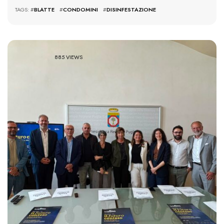
TAGS: #
BLATTE
#
CONDOMINI
#
DISINFESTAZIONE
885 VIEWS