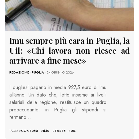
Imu sempre più cara in Puglia, la
Uil: «Chi lavora non riesce ad
arrivare a fine mese»
REDAZIONE
-
PUGLIA
- 24 GIUGNO 2026
I pugliesi pagano in media 927,5 euro di Imu
all’anno. Un dato che, letto insieme ai livelli
salariali della regione, restituisce un quadro
preoccupante: in Puglia gli stipendi si
fermano…
TAGS: #
CONSUMI
#
IMU
#
TASSE
#
UIL