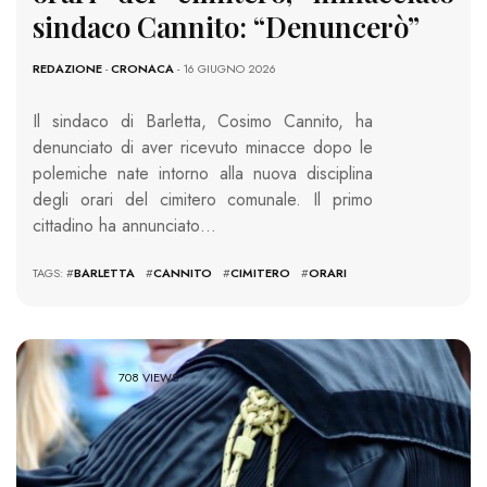
sindaco Cannito: “Denuncerò”
REDAZIONE
-
CRONACA
- 16 GIUGNO 2026
Il sindaco di Barletta, Cosimo Cannito, ha
denunciato di aver ricevuto minacce dopo le
polemiche nate intorno alla nuova disciplina
degli orari del cimitero comunale. Il primo
cittadino ha annunciato…
TAGS: #
BARLETTA
#
CANNITO
#
CIMITERO
#
ORARI
708 VIEWS