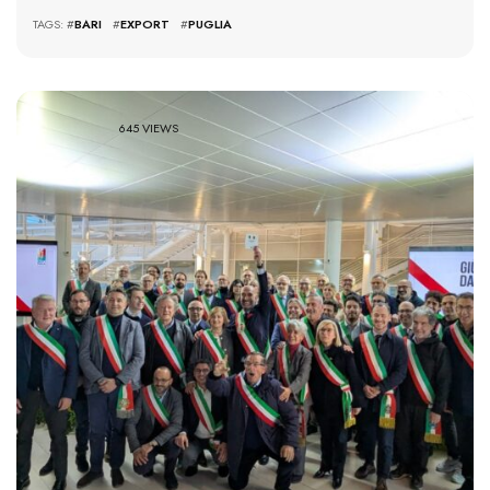
TAGS: #
BARI
#
EXPORT
#
PUGLIA
645 VIEWS