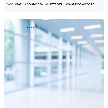
TAGS: #
BARI
#
CONDOTTA
#
MATTEOTTI
#
PANE E POMODORO
1043 VIEWS