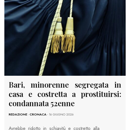
Bari, minorenne segregata in
casa e costretta a prostituirsi:
condannata 52enne
REDAZIONE
-
CRONACA
- 16 GIUGNO 2026
Avrebbe ridotto in schiavitù e costretto alla