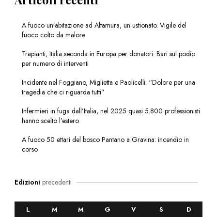
A fuoco un’abitazione ad Altamura, un ustionato. Vigile del
fuoco colto da malore
Trapianti, Italia seconda in Europa per donatori. Bari sul podio
per numero di interventi
Incidente nel Foggiano, Miglietta e Paolicelli: “Dolore per una
tragedia che ci riguarda tutti”
Infermieri in fuga dall’Italia, nel 2025 quasi 5.800 professionisti
hanno scelto l’estero
A fuoco 50 ettari del bosco Pantano a Gravina: incendio in
corso
Edizioni
precedenti
L
M
M
G
V
S
D