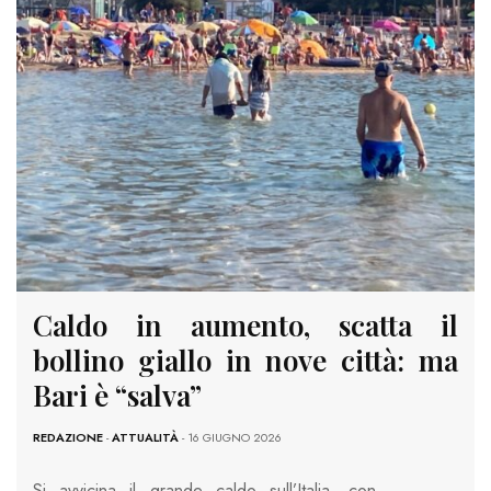
Caldo in aumento, scatta il
bollino giallo in nove città: ma
Bari è “salva”
REDAZIONE
-
ATTUALITÀ
- 16 GIUGNO 2026
Si avvicina il grande caldo sull’Italia, con